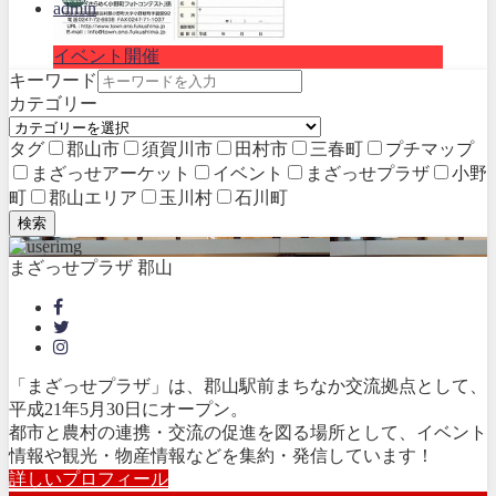
admin
イベント開催
キーワード
カテゴリー
タグ
郡山市
須賀川市
田村市
三春町
プチマップ
まざっせアーケット
イベント
まざっせプラザ
小野
町
郡山エリア
玉川村
石川町
検索
まざっせプラザ 郡山
「まざっせプラザ」は、郡山駅前まちなか交流拠点として、
平成21年5月30日にオープン。
都市と農村の連携・交流の促進を図る場所として、イベント
情報や観光・物産情報などを集約・発信しています！
詳しいプロフィール