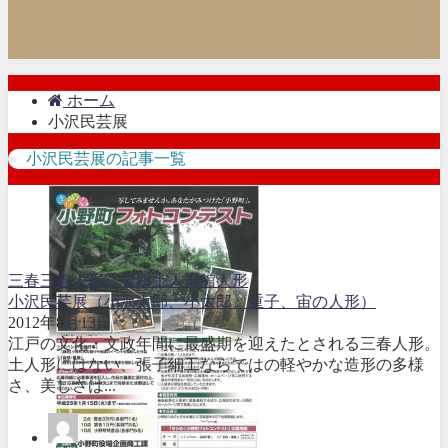
ホーム
小沢民芸展
小沢民芸展の記事一覧
三春
三春人形
三春郷土人形館
人形
小沢民芸展（小沢太郎、小太郎、重子、宙の人形）
2012年8月13日
江戸の文化・文政年間に最盛期を迎えたとされる三春人形。
土人形にはない、張子細工ならではの軽やかな造形の多様
さ、美しさは...