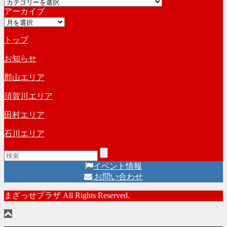
カ
イ
アーカイブ
テ
ブ
ア
ゴ
ー
リ
トップ
カ
ー
イ
お知らせ
ブ
郡山エリア
須賀川エリア
田村エリア
石川エリア
イベント情報
お問い合わせ
まざっせプラザ All Rights Reserved.