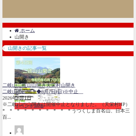
ホーム
山開き
山開きの記事一覧
二岐山
二岐山山開き
天栄村
山開き
二岐山の山開き◆6月7日(日)※中止
2026年6月1日
※二岐山の山開きは開催中止となりました。（天栄村HP）
イベント開催
* * * * * * * * * * うつくしま百名山、日本三
百...