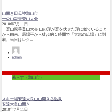
山開き
田母神
郡山市
一盃山親善登山大会
2010年7月11日
一盃山親善登山大会 山の形が盃を伏せた形に似ていること
から由来。馬場平から徒歩約１時間で「大志の広場」に到
着。当日はレク...
admin
暮らす（郡山市）
スキー場
安達太良山
山開き
岳温泉
安達太良山開き
2010年7月11日