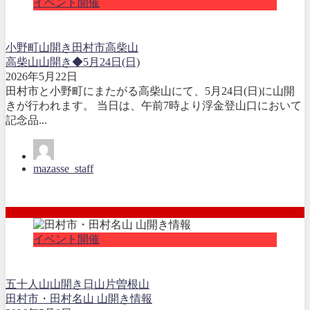
イベント開催
小野町
山開き
田村市
高柴山
高柴山山開き◆5月24日(日)
2026年5月22日
田村市と小野町にまたがる高柴山にて、5月24日(日)に山開
きが行われます。 当日は、午前7時より浮金登山口において
記念品...
mazasse_staff
イベント開催
五十人山
山開き
日山
片曽根山
田村市・田村名山 山開き情報