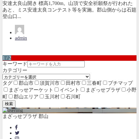
安達太良山開き 標高1,700m。山頂で安全祈願祭が行われた
あと、ミス安達太良コンテスト等を実施。郡山側からは石筵
登山口...
admin
1 / 2
キーワード
カテゴリー
タグ
郡山市
須賀川市
田村市
三春町
プチマップ
まざっせアーケット
イベント
まざっせプラザ
小野
町
郡山エリア
玉川村
石川町
検索
まざっせプラザ 郡山