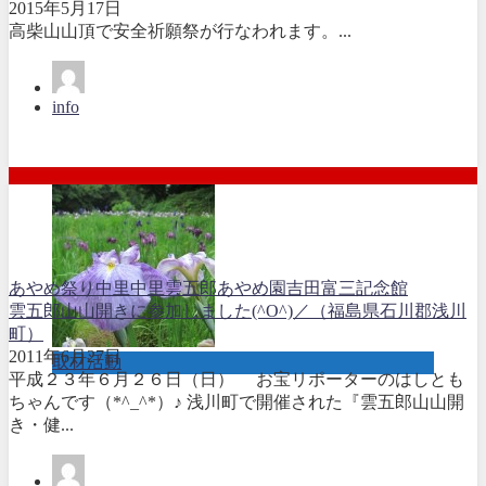
2015年5月17日
高柴山山頂で安全祈願祭が行なわれます。...
info
あやめ祭り
中里
中里雲五郎あやめ園
吉田富三記念館
雲五郎山山開きに参加しました(^O^)／（福島県石川郡浅川
町）
2011年6月27日
取材活動
平成２３年６月２６日（日） お宝リポーターのはしとも
ちゃんです（*^_^*）♪ 浅川町で開催された『雲五郎山山開
き・健...