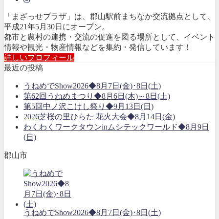
「まざっせプラザ」は、郡山駅前まちなか交流拠点として、
平成21年5月30日にオープン。
都市と農村の連携・交流の促進を図る場所として、イベント
情報や観光・物産情報などを集約・発信しています！
詳しいプロフィール
最近の投稿
うねめでShow2026◆8月7日(金)･8日(土)
第62回うねめまつり◆8月6日(木)～8日(土)
第5回中ノ沢こけし祭り◆9月13日(日)
2026芝桜の里ひらた 花火大会◆8月14日(金)
わくわくワークタウンinムシテックワールド◆8月9日
(日)
郡山市
うねめでShow2026◆8月7日(金)･8日(土)