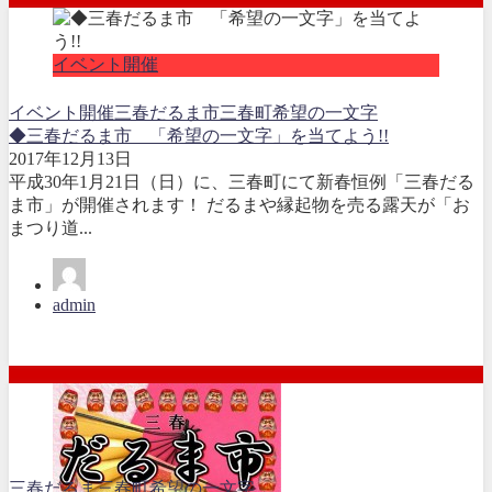
イベント開催
イベント開催
三春だるま市
三春町
希望の一文字
◆三春だるま市 「希望の一文字」を当てよう!!
2017年12月13日
平成30年1月21日（日）に、三春町にて新春恒例「三春だる
ま市」が開催されます！ だるまや縁起物を売る露天が「お
まつり道...
admin
三春だるま
三春町
希望の一文字