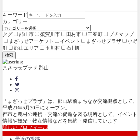
キーワード
カテゴリー
タグ
郡山市
須賀川市
田村市
三春町
プチマップ
まざっせアーケット
イベント
まざっせプラザ
小野
町
郡山エリア
玉川村
石川町
検索
まざっせプラザ 郡山
「まざっせプラザ」は、郡山駅前まちなか交流拠点として、
平成21年5月30日にオープン。
都市と農村の連携・交流の促進を図る場所として、イベント
情報や観光・物産情報などを集約・発信しています！
詳しいプロフィール
最近の投稿