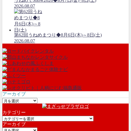
うねめでShow2026◆8月7日(金)･8日(土)
2026.08.07
第62回うねめまつり◆8月6日(木)～8日(土)
2026.08.07
アーカイブ
ア
ー
カテゴリー
カ
カ
イ
アーカイブ
テ
ブ
ア
ゴ