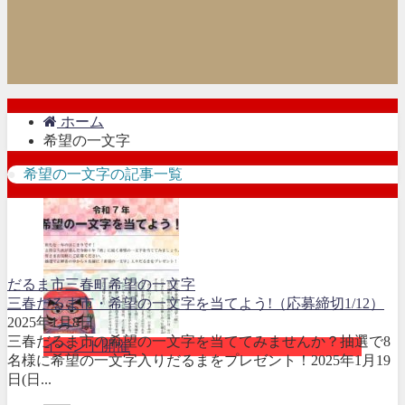
ホーム
希望の一文字
希望の一文字の記事一覧
だるま市
三春町
希望の一文字
三春だるま市・希望の一文字を当てよう!（応募締切1/12）
2025年1月8日
三春だるま市の希望の一文字を当ててみませんか？抽選で8
イベント開催
名様に希望の一文字入りだるまをプレゼント！2025年1月19
日(日...