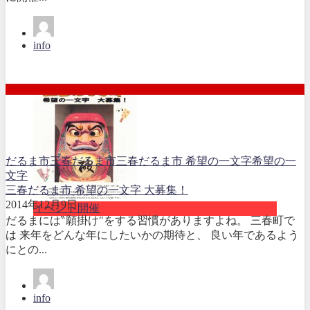
info
だるま市
三春だるま市
三春だるま市 希望の一文字
希望の一
文字
三春だるま市 希望の一文字 大募集！
2014年12月9日
イベント開催
だるまには‶願掛け″をする習慣がありますよね。 三春町で
は 来年をどんな年にしたいかの期待と、 良い年であるよう
にとの...
info