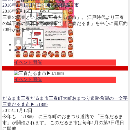
2016年1月17日（日）◆三春だるま市
2016年1月16日
三春の新春といえば「三春だるま市」。 江戸時代より三春
の城下町の新春を彩る行事で「三春だるま」を中心に露店約
70軒が軒を...
admin
イベント開催
イベント開催
だるま市
三春だるま市
三春町大町おまつり道路
希望の一文字
三春だるま市▶1/18㈰
2015年1月12日
今年も 1/18㈰ に三春町のおまつり道路で 「三春だるま
市」が開催されます。 このだるま市は毎年1月の第3日曜日
に開催...