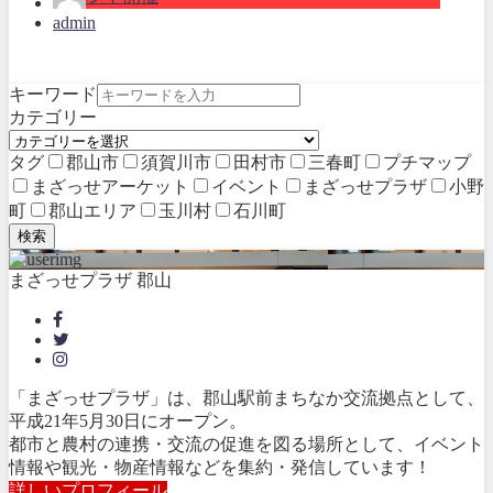
admin
キーワード
カテゴリー
タグ
郡山市
須賀川市
田村市
三春町
プチマップ
まざっせアーケット
イベント
まざっせプラザ
小野
町
郡山エリア
玉川村
石川町
検索
まざっせプラザ 郡山
「まざっせプラザ」は、郡山駅前まちなか交流拠点として、
平成21年5月30日にオープン。
都市と農村の連携・交流の促進を図る場所として、イベント
情報や観光・物産情報などを集約・発信しています！
詳しいプロフィール