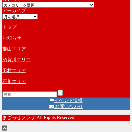
カ
イ
アーカイブ
テ
ブ
ア
ゴ
ー
リ
トップ
カ
ー
イ
お知らせ
ブ
郡山エリア
須賀川エリア
田村エリア
石川エリア
イベント情報
お問い合わせ
まざっせプラザ All Rights Reserved.