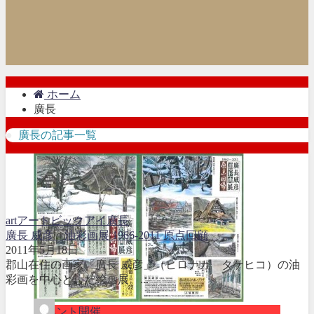
ホーム
廣長
廣長の記事一覧
art
アート
ビックアイ
廣長
廣長 威彦 油彩画展 1966-2011 原点回顧
2011年5月18日
郡山在住の画家「廣長 威彦」（ヒロナガ タケヒコ）の油
彩画を中心とした絵画展。...
イベント開催