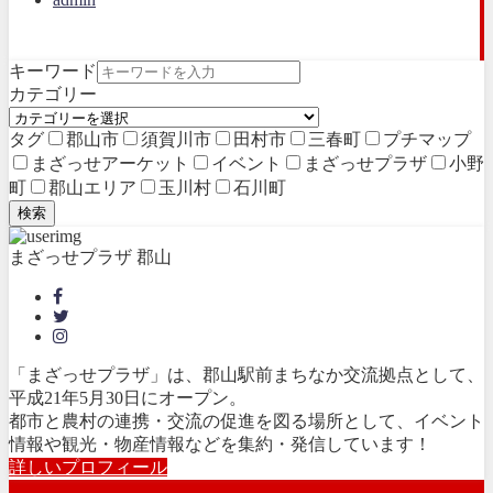
キーワード
カテゴリー
タグ
郡山市
須賀川市
田村市
三春町
プチマップ
まざっせアーケット
イベント
まざっせプラザ
小野
町
郡山エリア
玉川村
石川町
検索
まざっせプラザ 郡山
「まざっせプラザ」は、郡山駅前まちなか交流拠点として、
平成21年5月30日にオープン。
都市と農村の連携・交流の促進を図る場所として、イベント
情報や観光・物産情報などを集約・発信しています！
詳しいプロフィール