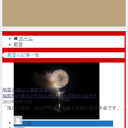
ホーム
慰霊
慰霊の記事一覧
地雷火
城山公園
慰霊
浅川の花火
福島県内最古の伝統を持つ花火【浅川の花火】
2015年8月17日
「浅川の花火」は江戸時代から続く伝統の花火大会です。...
取材活動
admin