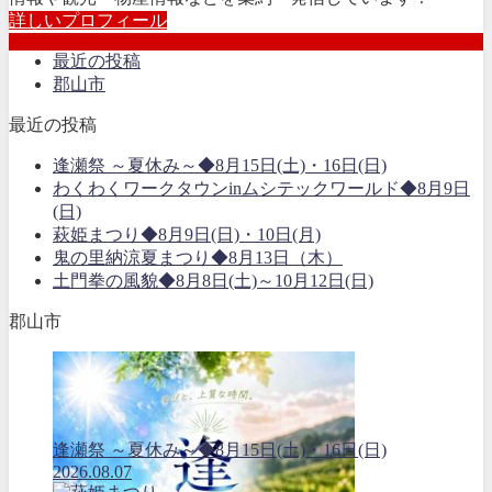
詳しいプロフィール
最近の投稿
郡山市
最近の投稿
逢瀬祭 ～夏休み～◆8月15日(土)・16日(日)
わくわくワークタウンinムシテックワールド◆8月9日
(日)
萩姫まつり◆8月9日(日)・10日(月)
鬼の里納涼夏まつり◆8月13日（木）
土門拳の風貌◆8月8日(土)～10月12日(日)
郡山市
逢瀬祭 ～夏休み～◆8月15日(土)・16日(日)
2026.08.07