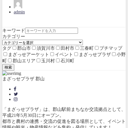
admin
キーワード
カテゴリー
タグ
郡山市
須賀川市
田村市
三春町
プチマップ
まざっせアーケット
イベント
まざっせプラザ
小野
町
郡山エリア
玉川村
石川町
検索
まざっせプラザ 郡山
「まざっせプラザ」は、郡山駅前まちなか交流拠点として、
平成21年5月30日にオープン。
都市と農村の連携・交流の促進を図る場所として、イベント
情報や観光・物産情報などを集約・発信しています！