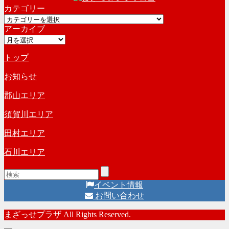
カテゴリー
カ
カ
イ
アーカイブ
テ
ブ
ア
ゴ
ー
リ
トップ
カ
ー
イ
お知らせ
ブ
郡山エリア
須賀川エリア
田村エリア
石川エリア
イベント情報
お問い合わせ
まざっせプラザ All Rights Reserved.