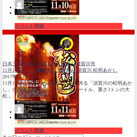
info
イベント開催
日本三大火祭り
松明あかし
秋祭り
須賀川市
11月11日（土）◆日本三大火祭り 須賀川 松明あかし
2017年11月6日
11月11日（土）、約420年の伝統を誇る「須賀川の松明あか
し」が開催されます。 長さ10メートル、重さ3トンの大
松...
admin
イベント開催