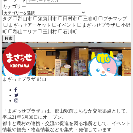
キーワード
カテゴリー
タグ
郡山市
須賀川市
田村市
三春町
プチマップ
まざっせアーケット
イベント
まざっせプラザ
小野
町
郡山エリア
玉川村
石川町
検索
まざっせプラザ 郡山
「まざっせプラザ」は、郡山駅前まちなか交流拠点として、
平成21年5月30日にオープン。
都市と農村の連携・交流の促進を図る場所として、イベント
情報や観光・物産情報などを集約・発信しています！