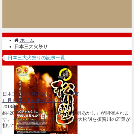
ホーム
日本三大火祭り
日本三大火祭りの記事一覧
日本三大火祭り
松明あかし
須賀川市
11月10日（土）◆松明あかし
2018年11月5日
約420年の伝統を誇る「須賀川の松明あかし」が開催されま
す。 長さ10メートル、重さ3トンの大松明を須賀川の若衆が
担いで...