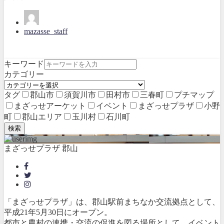
mazasse_staff
キーワード
カテゴリー
タグ
郡山市
須賀川市
田村市
三春町
プチマップ
まざっせアーケット
イベント
まざっせプラザ
小野
町
郡山エリア
玉川村
石川町
検索
まざっせプラザ 郡山
「まざっせプラザ」は、郡山駅前まちなか交流拠点として、
平成21年5月30日にオープン。
都市と農村の連携・交流の促進を図る場所として、イベント