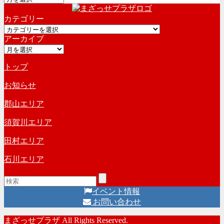
ー
カテゴリー
カ
カ
イ
アーカイブ
テ
ブ
ア
ゴ
ー
リ
トップ
カ
ー
イ
お知らせ
ブ
郡山エリア
須賀川エリア
田村エリア
石川エリア
イベント情報
お問い合わせ
まざっせプラザ All Rights Reserved.