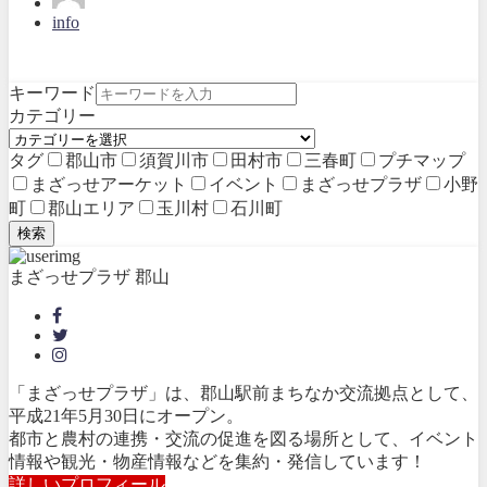
info
キーワード
カテゴリー
タグ
郡山市
須賀川市
田村市
三春町
プチマップ
まざっせアーケット
イベント
まざっせプラザ
小野
町
郡山エリア
玉川村
石川町
検索
まざっせプラザ 郡山
「まざっせプラザ」は、郡山駅前まちなか交流拠点として、
平成21年5月30日にオープン。
都市と農村の連携・交流の促進を図る場所として、イベント
情報や観光・物産情報などを集約・発信しています！
詳しいプロフィール