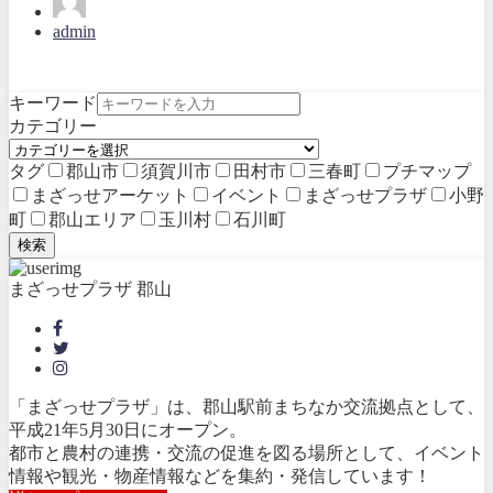
admin
キーワード
カテゴリー
タグ
郡山市
須賀川市
田村市
三春町
プチマップ
まざっせアーケット
イベント
まざっせプラザ
小野
町
郡山エリア
玉川村
石川町
検索
まざっせプラザ 郡山
「まざっせプラザ」は、郡山駅前まちなか交流拠点として、
平成21年5月30日にオープン。
都市と農村の連携・交流の促進を図る場所として、イベント
情報や観光・物産情報などを集約・発信しています！