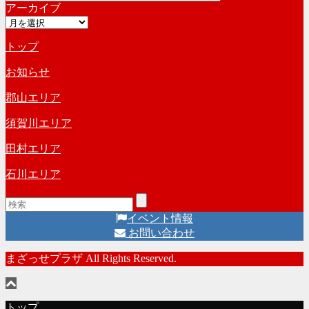
アーカイブ
テ
ブ
ア
ゴ
ー
リ
トップ
カ
ー
イ
お知らせ
ブ
郡山エリア
須賀川エリア
田村エリア
石川エリア
イベント情報
お問い合わせ
まざっせプラザ All Rights Reserved.
トップ