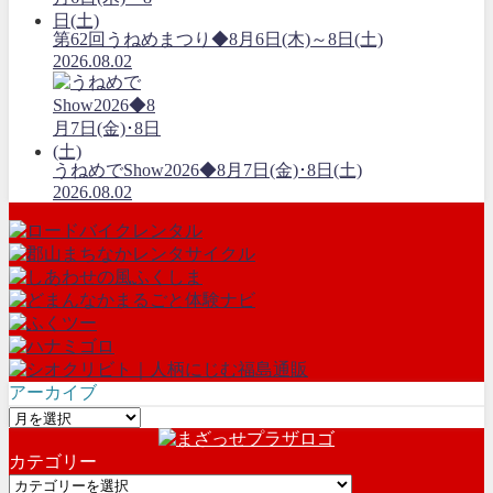
第62回うねめまつり◆8月6日(木)～8日(土)
2026.08.02
うねめでShow2026◆8月7日(金)･8日(土)
2026.08.02
アーカイブ
ア
ー
カテゴリー
カ
カ
イ