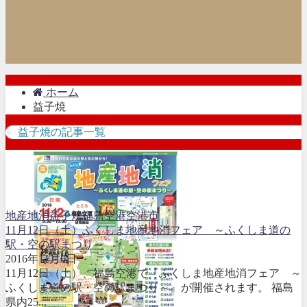
ホーム
益子焼
益子焼の記事一覧
地産地消
益子焼
福島空港
空港市
11月12日（土）ふくしま地産地消フェア ～ふくしま道の
駅・空の駅まつり～
2016年11月6日
11月12日（土）、福島空港で『ふくしま地産地消フェア ～
ふくしま道の駅・空の駅まつり～』が開催されます。 福島
県内25...