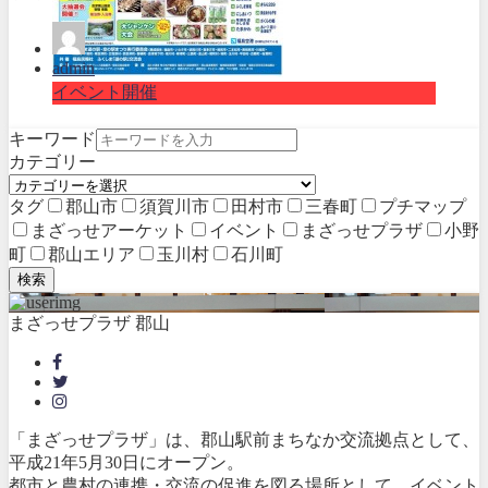
admin
イベント開催
キーワード
カテゴリー
タグ
郡山市
須賀川市
田村市
三春町
プチマップ
まざっせアーケット
イベント
まざっせプラザ
小野
町
郡山エリア
玉川村
石川町
検索
まざっせプラザ 郡山
「まざっせプラザ」は、郡山駅前まちなか交流拠点として、
平成21年5月30日にオープン。
都市と農村の連携・交流の促進を図る場所として、イベント