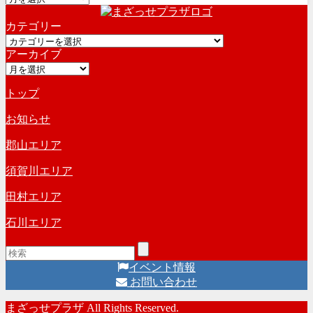
ー
カテゴリー
カ
カ
イ
アーカイブ
テ
ブ
ア
ゴ
ー
リ
トップ
カ
ー
イ
お知らせ
ブ
郡山エリア
須賀川エリア
田村エリア
石川エリア
イベント情報
お問い合わせ
まざっせプラザ All Rights Reserved.