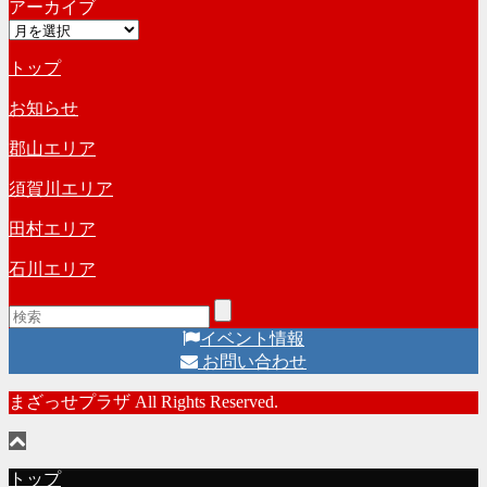
アーカイブ
テ
ブ
ア
ゴ
ー
リ
トップ
カ
ー
イ
お知らせ
ブ
郡山エリア
須賀川エリア
田村エリア
石川エリア
イベント情報
お問い合わせ
まざっせプラザ All Rights Reserved.
トップ