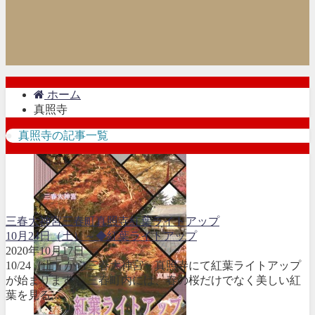
ホーム
真照寺
真照寺の記事一覧
三春大神宮
三春町
真照寺
紅葉ライトアップ
10月24日（土）～◆紅葉ライトアップ
2020年10月17日
10/24（土）から三春大神宮・真照寺にて紅葉ライトアップ
が始まります。 三春町内には、春の桜だけでなく美しい紅
葉を見る...