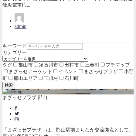
飯坂電車応...
admin
キーワード
カテゴリー
タグ
郡山市
須賀川市
田村市
三春町
プチマップ
まざっせアーケット
イベント
まざっせプラザ
小野
町
郡山エリア
玉川村
石川町
検索
まざっせプラザ 郡山
「まざっせプラザ」は、郡山駅前まちなか交流拠点として、