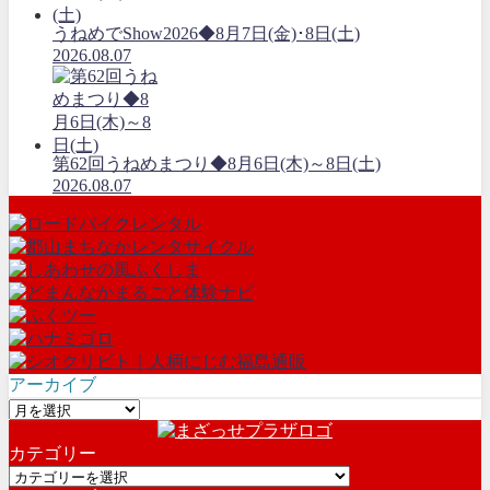
うねめでShow2026◆8月7日(金)･8日(土)
2026.08.07
第62回うねめまつり◆8月6日(木)～8日(土)
2026.08.07
アーカイブ
ア
ー
カテゴリー
カ
カ
イ