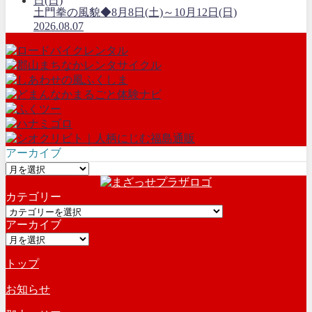
土門拳の風貌◆8月8日(土)～10月12日(日)
2026.08.07
アーカイブ
ア
ー
カテゴリー
カ
カ
イ
アーカイブ
テ
ブ
ア
ゴ
ー
リ
トップ
カ
ー
イ
お知らせ
ブ