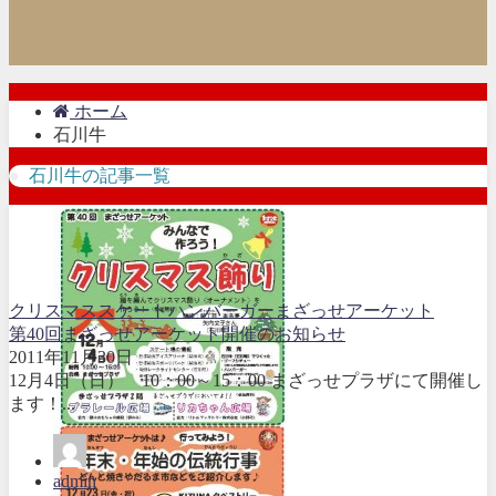
ホーム
石川牛
石川牛の記事一覧
クリスマス
スケート
ハンバーガー
まざっせアーケット
第40回まざっせアーケット開催のお知らせ
2011年11月30日
12月4日（日） 10：00～15：00 まざっせプラザにて開催し
ます！...
admin