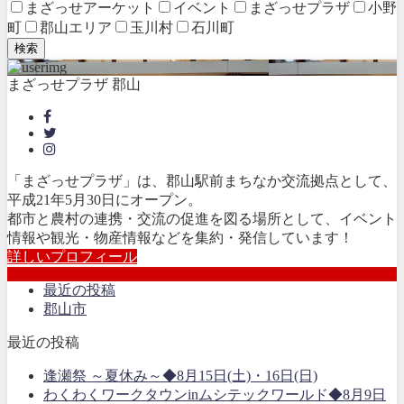
まざっせアーケット
イベント
まざっせプラザ
小野
町
郡山エリア
玉川村
石川町
検索
まざっせプラザ 郡山
「まざっせプラザ」は、郡山駅前まちなか交流拠点として、
平成21年5月30日にオープン。
都市と農村の連携・交流の促進を図る場所として、イベント
情報や観光・物産情報などを集約・発信しています！
詳しいプロフィール
最近の投稿
郡山市
最近の投稿
逢瀬祭 ～夏休み～◆8月15日(土)・16日(日)
わくわくワークタウンinムシテックワールド◆8月9日