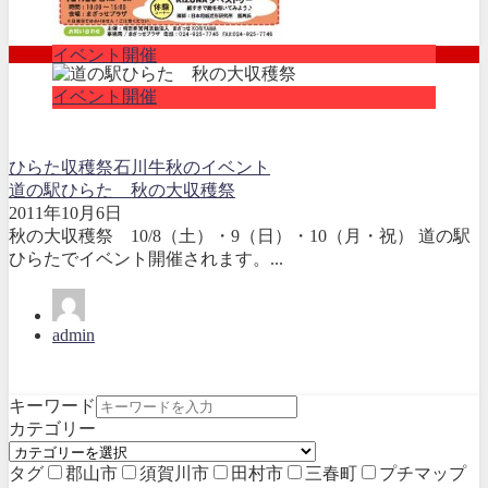
イベント開催
イベント開催
ひらた
収穫祭
石川牛
秋のイベント
道の駅ひらた 秋の大収穫祭
2011年10月6日
秋の大収穫祭 10/8（土）・9（日）・10（月・祝） 道の駅
ひらたでイベント開催されます。...
admin
キーワード
カテゴリー
タグ
郡山市
須賀川市
田村市
三春町
プチマップ