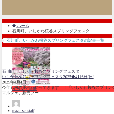
ホーム
石川町、いしかわ桜谷スプリングフェスタ
石川町、いしかわ桜谷スプリングフェスタの記事一覧
石川町、いしかわ桜谷スプリングフェスタ
いしかわ桜谷スプリングフェスタ2025◆4月6日(日)
2025年4月1日
今年も桜の季節がやってきます！！「いしかわ桜谷スプリング
イベント開催
マルシェ、販売ブー...
mazasse_staff