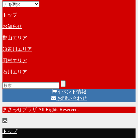
ア
ゴ
ー
リ
トップ
カ
ー
イ
お知らせ
ブ
郡山エリア
須賀川エリア
田村エリア
石川エリア
イベント情報
お問い合わせ
まざっせプラザ All Rights Reserved.
トップ