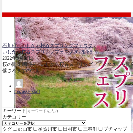
石川町、いしかわ桜谷スプリングフェスタ
いしかわ桜谷スプリングフェスタ2022開催！
2022年3月28日
桜の開花期間中、いしかわ桜谷スプリングフェスタ2021を開
催されますので皆...
mazasse_staff
キーワード
カテゴリー
タグ
郡山市
須賀川市
田村市
三春町
プチマップ