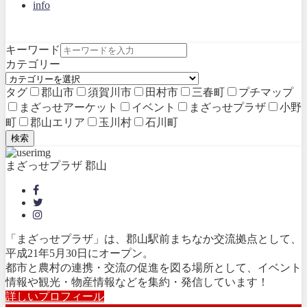
info
キーワード
カテゴリー
タグ
郡山市
須賀川市
田村市
三春町
プチマップ
まざっせアーケット
イベント
まざっせプラザ
小野
町
郡山エリア
玉川村
石川町
検索
まざっせプラザ 郡山
「まざっせプラザ」は、郡山駅前まちなか交流拠点として、
平成21年5月30日にオープン。
都市と農村の連携・交流の促進を図る場所として、イベント
情報や観光・物産情報などを集約・発信しています！
詳しいプロフィール