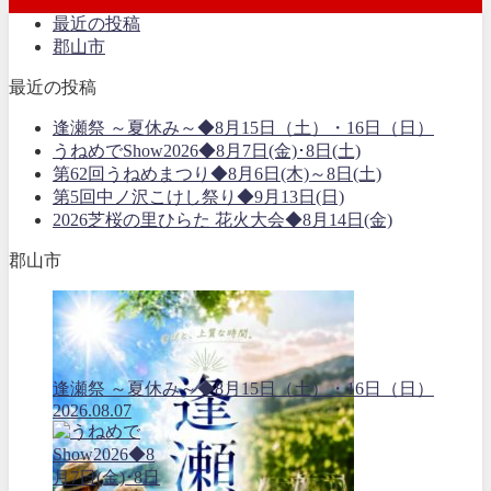
最近の投稿
郡山市
最近の投稿
逢瀬祭 ～夏休み～◆8月15日（土）・16日（日）
うねめでShow2026◆8月7日(金)･8日(土)
第62回うねめまつり◆8月6日(木)～8日(土)
第5回中ノ沢こけし祭り◆9月13日(日)
2026芝桜の里ひらた 花火大会◆8月14日(金)
郡山市
逢瀬祭 ～夏休み～◆8月15日（土）・16日（日）
2026.08.07