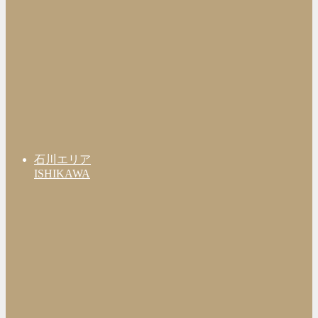
石川エリア
ISHIKAWA