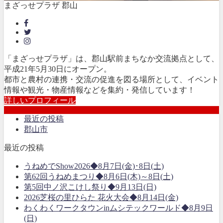
まざっせプラザ 郡山
「まざっせプラザ」は、郡山駅前まちなか交流拠点として、
平成21年5月30日にオープン。
都市と農村の連携・交流の促進を図る場所として、イベント
情報や観光・物産情報などを集約・発信しています！
詳しいプロフィール
最近の投稿
郡山市
最近の投稿
うねめでShow2026◆8月7日(金)･8日(土)
第62回うねめまつり◆8月6日(木)～8日(土)
第5回中ノ沢こけし祭り◆9月13日(日)
2026芝桜の里ひらた 花火大会◆8月14日(金)
わくわくワークタウンinムシテックワールド◆8月9日
(日)