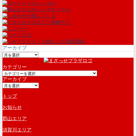
アーカイブ
ア
ー
カテゴリー
カ
カ
イ
アーカイブ
テ
ブ
ア
ゴ
ー
リ
トップ
カ
ー
イ
お知らせ
ブ
郡山エリア
須賀川エリア