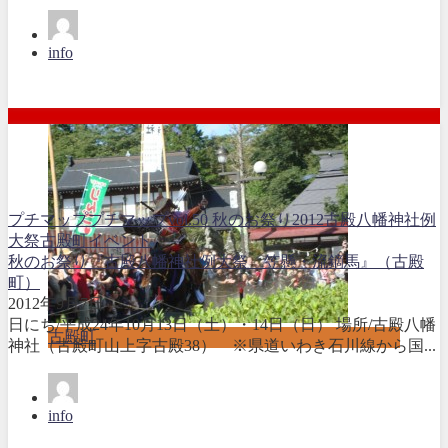
info
プチマップ
プチマップvol.50 秋のお祭り2012
古殿八幡神社例
大祭
古殿町イベント
秋のお祭り『古殿八幡神社例大祭 笠懸・流鏑馬』（古殿
町）
2012年9月7日
日にち/平成24年10月13日（土）・14日（日） 場所/古殿八幡
古殿町
神社（古殿町山上字古殿38） ※県道いわき石川線から国...
info