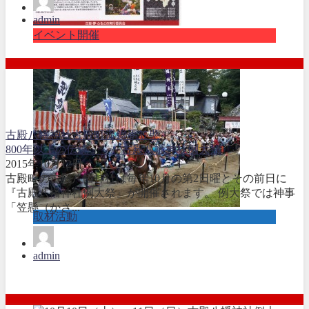
admin
イベント開催
古殿八幡神社
古殿町
流鏑馬
笠懸
800年以上の伝統 ～ 古殿八幡神社例大祭
2015年10月12日
古殿町の古殿八幡神社は毎年10月の第2日曜とその前日に
『古殿八幡神社例大祭』が開催されます。 例大祭では神事
「笠懸（かさ...
取材活動
admin