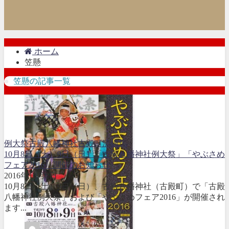
ホーム
笠懸
笠懸の記事一覧
例大祭
古殿八幡神社
古殿町
流鏑馬
10月8日（土）9日（日）「古殿八幡神社例大祭」「やぶさめ
フェア2016」開催のお知らせ
2016年10月2日
10月8日（土）9日（日）、古殿八幡神社（古殿町）で「古殿
八幡神社例大祭」および「やぶさめフェア2016」が開催され
ます...