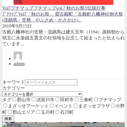
特集
Vol7
プチマップ
プチマップvol.7 秋のお祭!!
伝統行事
ﾌﾟﾁﾏｯﾌﾟVol7「秋のお祭」 ⑫古殿町「古殿町八幡神社例大祭
(流鏑馬・笠懸、やぶさめ・かさかけ)」
2010年9月15日
古殿八幡神社の笠懸・流鏑馬は建久五年（1194）源頼朝から
領主に永楽銭五貫文の社領地を記念して始まったと伝えられ
ています...
admin
キーワード
カテゴリー
タグ
郡山市
須賀川市
田村市
三春町
プチマップ
まざっせアーケット
イベント
まざっせプラザ
小野
町
郡山エリア
玉川村
石川町
検索