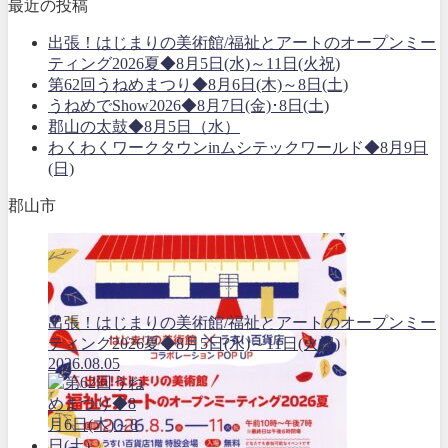
最近の投稿
出張！はじまりの美術館/福祉とアートのオープンミー
ティング2026夏◆8月5日(水)～11日(火祝)
第62回うねめまつり◆8月6日(木)～8日(土)
うねめでShow2026◆8月7日(金)･8日(土)
郡山の太鼓◆8月5日（水）
わくわくワークタウンinムシテックワールド◆8月9日
(日)
郡山市
出張！はじまりの美術館/福祉とアートのオープンミー
ティング2026夏◆8月5日(水)～11日(火祝)
2026.08.05