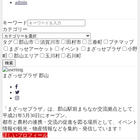
admin
キーワード
カテゴリー
タグ
郡山市
須賀川市
田村市
三春町
プチマップ
まざっせアーケット
イベント
まざっせプラザ
小野
町
郡山エリア
玉川村
石川町
検索
まざっせプラザ 郡山
「まざっせプラザ」は、郡山駅前まちなか交流拠点として、
平成21年5月30日にオープン。
都市と農村の連携・交流の促進を図る場所として、イベント
情報や観光・物産情報などを集約・発信しています！
詳しいプロフィール