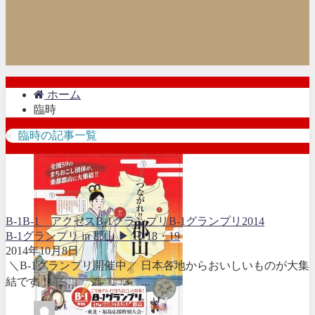
ホーム
臨時
臨時の記事一覧
B-1
B-1 アクセス
B-1グランプリ
B-1グランプリ2014
B-1グランプリ in 郡山 ▶ 10/18・19
2014年10月8日
＼B-1グランプリ開催中／ 日本各地からおいしいものが大集
結です！ ⁻⁻⁻⁻⁻⁻⁻⁻⁻⁻⁻⁻⁻⁻⁻⁻⁻⁻⁻⁻⁻⁻⁻⁻⁻...