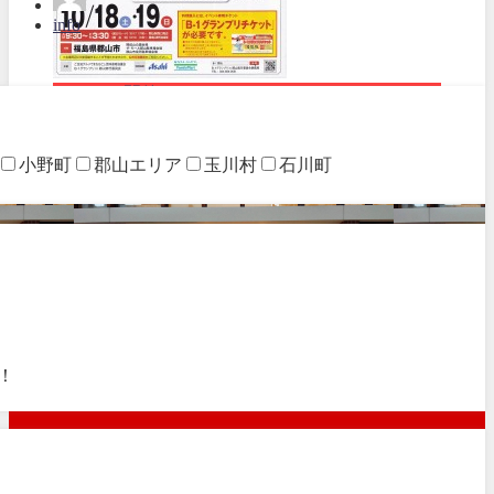
info
イベント開催
小野町
郡山エリア
玉川村
石川町
！