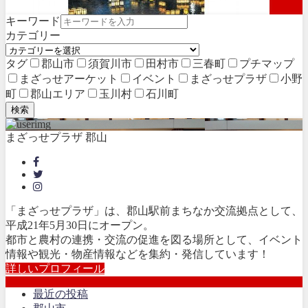
キーワード
イベント開催
カテゴリー
タグ
郡山市
須賀川市
田村市
三春町
プチマップ
まざっせアーケット
イベント
まざっせプラザ
小野
町
郡山エリア
玉川村
石川町
検索
まざっせプラザ 郡山
「まざっせプラザ」は、郡山駅前まちなか交流拠点として、
平成21年5月30日にオープン。
都市と農村の連携・交流の促進を図る場所として、イベント
情報や観光・物産情報などを集約・発信しています！
詳しいプロフィール
最近の投稿