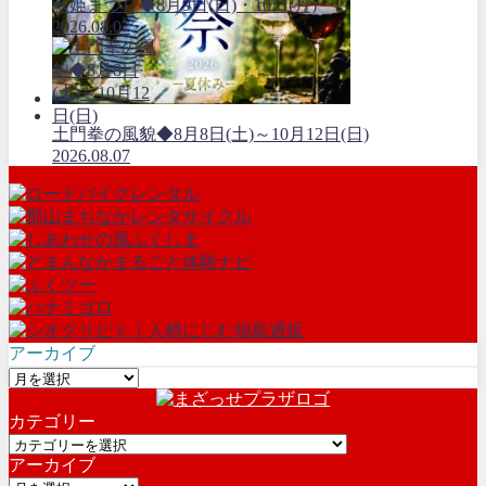
萩姫まつり◆8月9日(日)・10日(月)
2026.08.07
土門拳の風貌◆8月8日(土)～10月12日(日)
2026.08.07
アーカイブ
ア
ー
カテゴリー
カ
カ
イ
アーカイブ
テ
ブ