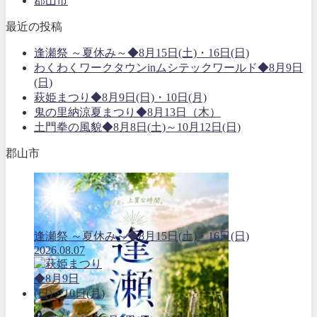
郡山市
最近の投稿
逢瀬祭 ～夏休み～◆8月15日(土)・16日(日)
わくわくワークタウンinムシテックワールド◆8月9日
(日)
萩姫まつり◆8月9日(日)・10日(月)
鬼の里納涼夏まつり◆8月13日（木）
土門拳の風貌◆8月8日(土)～10月12日(日)
郡山市
逢瀬祭 ～夏休み～◆8月15日(土)・16日(日)
2026.08.07