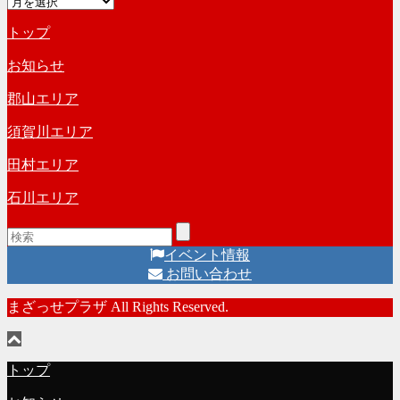
ア
ゴ
ー
リ
トップ
カ
ー
イ
お知らせ
ブ
郡山エリア
須賀川エリア
田村エリア
石川エリア
イベント情報
お問い合わせ
まざっせプラザ All Rights Reserved.
トップ