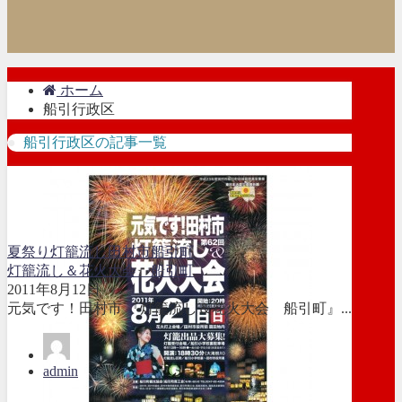
ホーム
船引行政区
船引行政区の記事一覧
夏祭り
灯籠流し
田村市
船引町
灯籠流し＆花火大会 船引町
2011年8月12日
元気です！田村市 『灯籠流し＆花火大会 船引町』...
admin