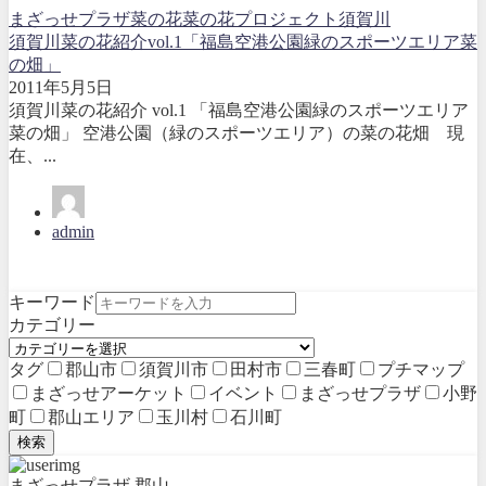
まざっせプラザ
菜の花
菜の花プロジェクト
須賀川
須賀川菜の花紹介vol.1「福島空港公園緑のスポーツエリア菜
の畑」
2011年5月5日
須賀川菜の花紹介 vol.1 「福島空港公園緑のスポーツエリア
菜の畑」 空港公園（緑のスポーツエリア）の菜の花畑 現
在、...
admin
キーワード
カテゴリー
タグ
郡山市
須賀川市
田村市
三春町
プチマップ
まざっせアーケット
イベント
まざっせプラザ
小野
町
郡山エリア
玉川村
石川町
検索
まざっせプラザ 郡山