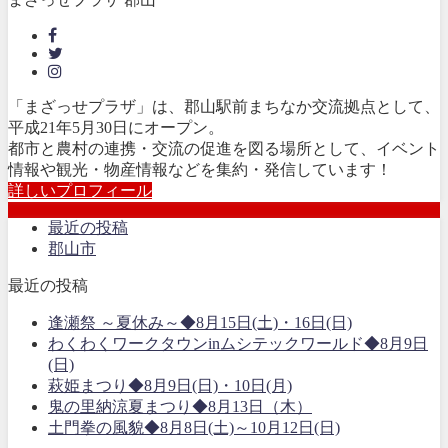
「まざっせプラザ」は、郡山駅前まちなか交流拠点として、
平成21年5月30日にオープン。
都市と農村の連携・交流の促進を図る場所として、イベント
情報や観光・物産情報などを集約・発信しています！
詳しいプロフィール
最近の投稿
郡山市
最近の投稿
逢瀬祭 ～夏休み～◆8月15日(土)・16日(日)
わくわくワークタウンinムシテックワールド◆8月9日
(日)
萩姫まつり◆8月9日(日)・10日(月)
鬼の里納涼夏まつり◆8月13日（木）
土門拳の風貌◆8月8日(土)～10月12日(日)