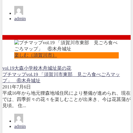
admin
楽しむ（須賀川市）
vol.19
大森小学校
木舟城址
菜の花
プチマップvol.19 「須賀川市東部 見ごろ食べごろマッ
プ」 ⑥木舟城址
2011年7月6日
平成16年から地元狸森地域住民により整備が進められ、現在
では、四季折々の花々を楽しむことが出来き、今は花菖蒲が
見頃。 住...
admin