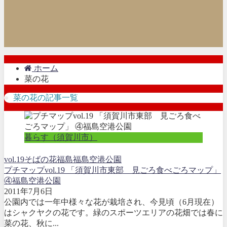
ホーム
菜の花
菜の花の記事一覧
暮らす（須賀川市）
vol.19
そばの花
福島
福島空港公園
プチマップvol.19 「須賀川市東部 見ごろ食べごろマップ」
④福島空港公園
2011年7月6日
公園内では一年中様々な花が栽培され、今見頃（6月現在）
はシャクヤクの花です。緑のスポーツエリアの花畑では春に
菜の花、秋に...