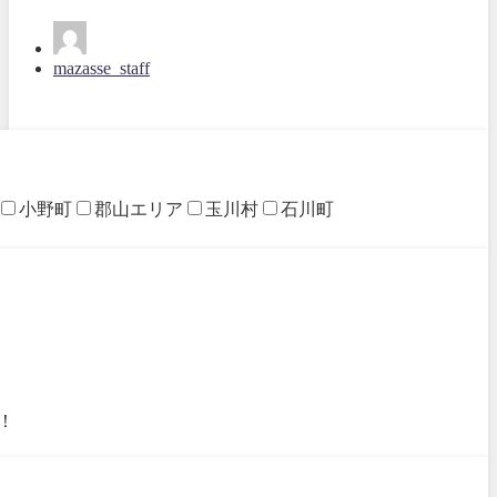
mazasse_staff
小野町
郡山エリア
玉川村
石川町
！