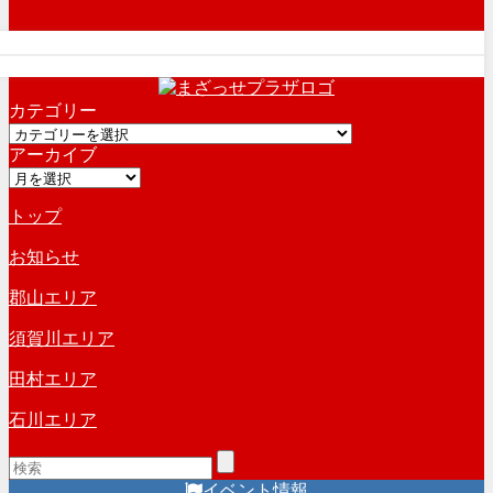
カテゴリー
カ
アーカイブ
テ
ア
ゴ
ー
リ
トップ
カ
ー
イ
お知らせ
ブ
郡山エリア
須賀川エリア
田村エリア
石川エリア
イベント情報