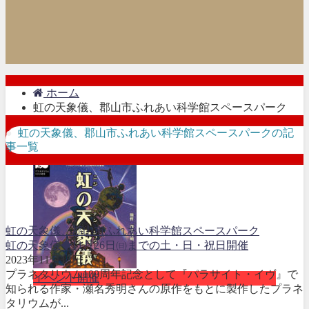
ホーム
虹の天象儀、郡山市ふれあい科学館スペースパーク
虹の天象儀、郡山市ふれあい科学館スペースパークの記
事一覧
虹の天象儀、郡山市ふれあい科学館スペースパーク
虹の天象儀◆11月26日㈰までの土・日・祝日開催
2023年11月13日
プラネタリウム100周年記念として『パラサイト・イヴ』で
イベント開催
知られる作家・瀬名秀明さんの原作をもとに製作したプラネ
タリウムが...