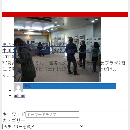
まざっせプラザ
中川こうじ
犬
猫
中川こうじ写真展＆被災動物犬猫の譲渡会
2012年3月10日
写真家：中川こうじ 被災地の写真展 まざっせプラザ2階
にて開催中 3月10日（土）は19：00までご覧いただけま
す。...
取材活動
admin
キーワード
カテゴリー