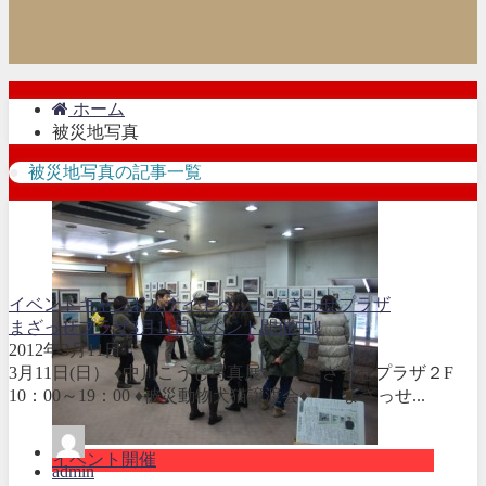
ホーム
被災地写真
被災地写真の記事一覧
イベント
キャンドルナイト
ペット
まざっせプラザ
まざっせプラザ3月11日イベント開催中‼
2012年3月11日
3月11日(日） ♦中川こうじ写真展♦ まざっせプラザ２F
10：00～19：00 ♦被災動物犬猫譲渡会♦ まざっせ...
イベント開催
admin