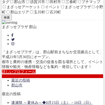
タグ
郡山市
須賀川市
田村市
三春町
プチマップ
まざっせアーケット
イベント
まざっせプラザ
小野
町
郡山エリア
玉川村
石川町
検索
まざっせプラザ 郡山
「まざっせプラザ」は、郡山駅前まちなか交流拠点として、
平成21年5月30日にオープン。
都市と農村の連携・交流の促進を図る場所として、イベント
情報や観光・物産情報などを集約・発信しています！
詳しいプロフィール
最近の投稿
郡山市
最近の投稿
逢瀬祭 ～夏休み～◆8月15日（土）・16日（日）