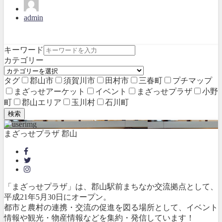
admin
キーワード
カテゴリー
タグ
郡山市
須賀川市
田村市
三春町
プチマップ
まざっせアーケット
イベント
まざっせプラザ
小野
町
郡山エリア
玉川村
石川町
検索
まざっせプラザ 郡山
「まざっせプラザ」は、郡山駅前まちなか交流拠点として、
平成21年5月30日にオープン。
都市と農村の連携・交流の促進を図る場所として、イベント
情報や観光・物産情報などを集約・発信しています！