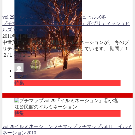
vol.29
イルミネーション
ブリティッシュヒルズ
冬
プチマップvol.29『イルミネーション』④ブリティッシュヒ
ルズ Winter Christmas Tree
2011年11月19日
中世英国の雰囲気漂う建物とイルミネーションが、 冬のブ
リティッシュヒルズを幻想的に演出しています。 期間／１
２/１～H２...
admin
特集
特集
vol.29
イルミネーション
プチマップ
プチマップvol.11 イルミ
ネーション2010