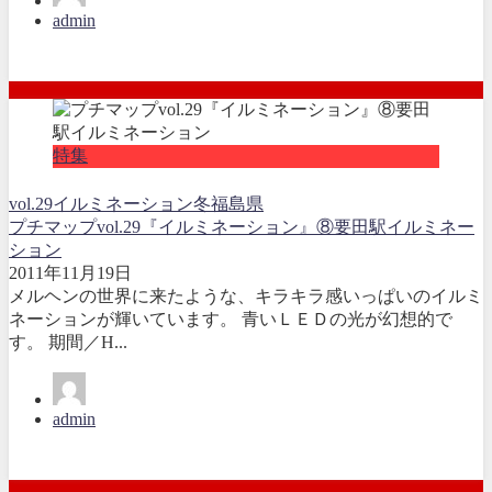
admin
特集
vol.29
イルミネーション
冬
福島県
プチマップvol.29『イルミネーション』⑧要田駅イルミネー
ション
2011年11月19日
メルヘンの世界に来たような、キラキラ感いっぱいのイルミ
ネーションが輝いています。 青いＬＥＤの光が幻想的で
す。 期間／H...
admin