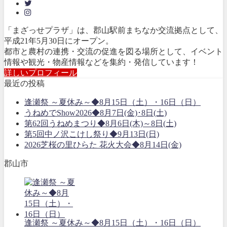
「まざっせプラザ」は、郡山駅前まちなか交流拠点として、
平成21年5月30日にオープン。
都市と農村の連携・交流の促進を図る場所として、イベント
情報や観光・物産情報などを集約・発信しています！
詳しいプロフィール
最近の投稿
逢瀬祭 ～夏休み～◆8月15日（土）・16日（日）
うねめでShow2026◆8月7日(金)･8日(土)
第62回うねめまつり◆8月6日(木)～8日(土)
第5回中ノ沢こけし祭り◆9月13日(日)
2026芝桜の里ひらた 花火大会◆8月14日(金)
郡山市
逢瀬祭 ～夏休み～◆8月15日（土）・16日（日）