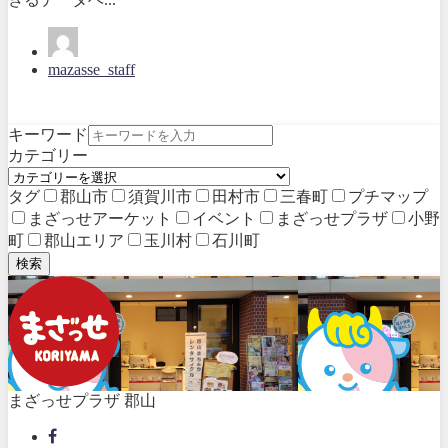
mazasse_staff
キーワード
カテゴリー
タグ
郡山市
須賀川市
田村市
三春町
プチマップ
まざっせアーケット
イベント
まざっせプラザ
小野
町
郡山エリア
玉川村
石川町
検索
まざっせプラザ 郡山