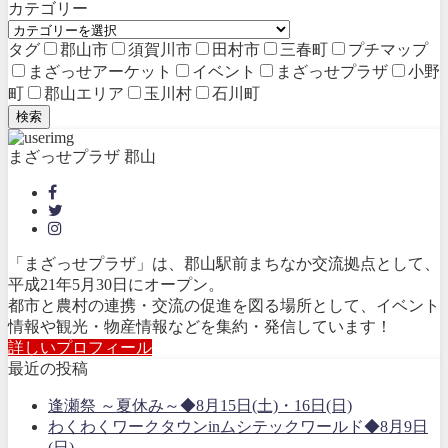
カテゴリー
タグ
郡山市
須賀川市
田村市
三春町
プチマップ
まざっせアーケット
イベント
まざっせプラザ
小野
町
郡山エリア
玉川村
石川町
検索
まざっせプラザ 郡山
「まざっせプラザ」は、郡山駅前まちなか交流拠点として、
平成21年5月30日にオープン。
都市と農村の連携・交流の促進を図る場所として、イベント
情報や観光・物産情報などを集約・発信しています！
詳しいプロフィール
最近の投稿
逢瀬祭 ～夏休み～◆8月15日(土)・16日(日)
わくわくワークタウンinムシテックワールド◆8月9日
(日)