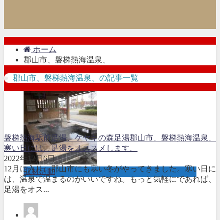
ホーム
郡山市、磐梯熱海温泉、
郡山市、磐梯熱海温泉、の記事一覧
磐梯熱海駅前足湯、ケヤキの森足湯
郡山市、磐梯熱海温泉、
寒い日には、足湯をオススメします。
2022年12月6日
12月に入り、郡山市にも寒い冬がやってきました。寒い日に
取材活動
は、温泉で温まるのがいいですね。もっと気軽にであれば、
足湯をオス...