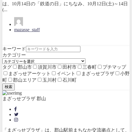
は、10月14日の「鉄道の日」にちなみ、10月12日(土)～14日
(...
mazasse_staff
キーワード
カテゴリー
タグ
郡山市
須賀川市
田村市
三春町
プチマップ
まざっせアーケット
イベント
まざっせプラザ
小野
町
郡山エリア
玉川村
石川町
検索
まざっせプラザ 郡山
「まざっせプラザ」は、郡山駅前まちなか交流拠点として、