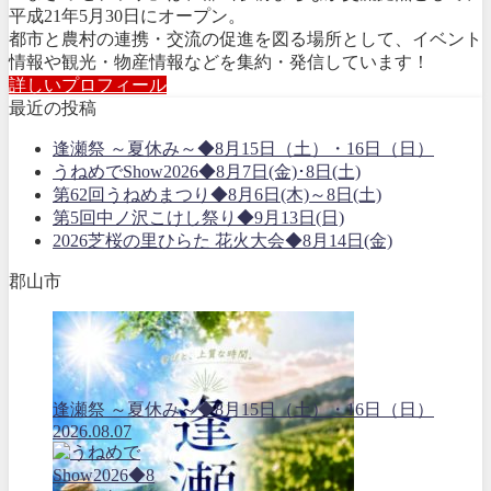
平成21年5月30日にオープン。
都市と農村の連携・交流の促進を図る場所として、イベント
情報や観光・物産情報などを集約・発信しています！
詳しいプロフィール
最近の投稿
逢瀬祭 ～夏休み～◆8月15日（土）・16日（日）
うねめでShow2026◆8月7日(金)･8日(土)
第62回うねめまつり◆8月6日(木)～8日(土)
第5回中ノ沢こけし祭り◆9月13日(日)
2026芝桜の里ひらた 花火大会◆8月14日(金)
郡山市
逢瀬祭 ～夏休み～◆8月15日（土）・16日（日）
2026.08.07