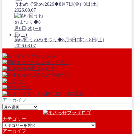
うねめでShow2026◆8月7日(金)･8日(土)
2026.08.07
第62回うねめまつり◆8月6日(木)～8日(土)
2026.08.07
アーカイブ
ア
ー
カテゴリー
カ
カ
イ
アーカイブ
テ
ブ