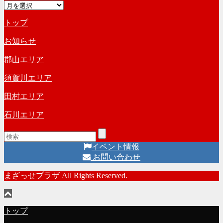
ア
ゴ
ー
リ
トップ
カ
ー
イ
お知らせ
ブ
郡山エリア
須賀川エリア
田村エリア
石川エリア
イベント情報
お問い合わせ
まざっせプラザ All Rights Reserved.
トップ