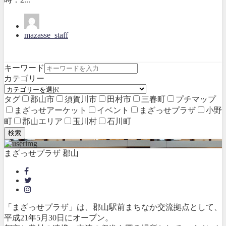
mazasse_staff
キーワード
カテゴリー
タグ
郡山市
須賀川市
田村市
三春町
プチマップ
まざっせアーケット
イベント
まざっせプラザ
小野
町
郡山エリア
玉川村
石川町
検索
まざっせプラザ 郡山
「まざっせプラザ」は、郡山駅前まちなか交流拠点として、
平成21年5月30日にオープン。