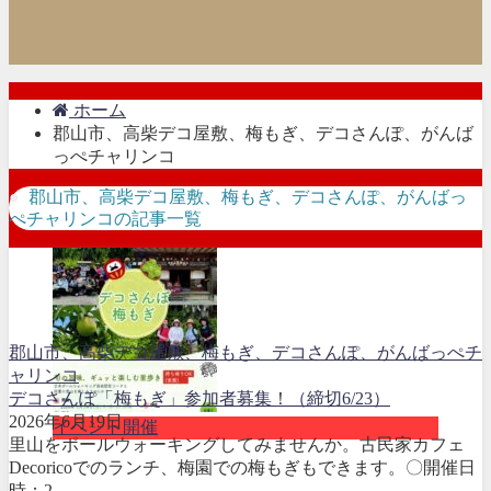
ホーム
郡山市、高柴デコ屋敷、梅もぎ、デコさんぽ、がんば
っぺチャリンコ
郡山市、高柴デコ屋敷、梅もぎ、デコさんぽ、がんばっ
ぺチャリンコの記事一覧
郡山市、高柴デコ屋敷、梅もぎ、デコさんぽ、がんばっぺチ
ャリンコ
デコさんぽ「梅もぎ」参加者募集！（締切6/23）
2026年6月19日
イベント開催
里山をポールウォーキングしてみませんか。古民家カフェ
Decoricoでのランチ、梅園での梅もぎもできます。〇開催日
時：2...