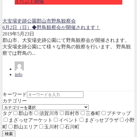
イベント開催
大安場史跡公園
郡山市
野鳥観察会
6月2日（日）◆野鳥観察会が開催されます！
2019年5月23日
郡山市、大安場史跡公園にて野鳥観察会が開催されます。
大安場史跡公園にて様々な野鳥の観察を行います。 野鳥観
察では野鳥の...
info
キーワード
カテゴリー
タグ
郡山市
須賀川市
田村市
三春町
プチマップ
まざっせアーケット
イベント
まざっせプラザ
小野
町
郡山エリア
玉川村
石川町
検索