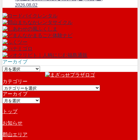
2026.08.02
アーカイブ
ア
ー
カテゴリー
カ
カ
イ
アーカイブ
テ
ブ
ア
ゴ
ー
リ
トップ
カ
ー
イ
お知らせ
ブ
郡山エリア