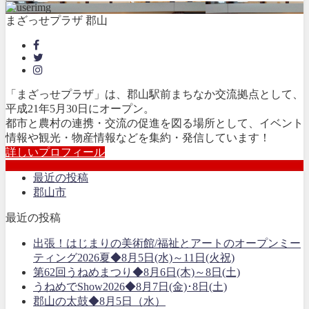
まざっせプラザ 郡山
「まざっせプラザ」は、郡山駅前まちなか交流拠点として、
平成21年5月30日にオープン。
都市と農村の連携・交流の促進を図る場所として、イベント
情報や観光・物産情報などを集約・発信しています！
詳しいプロフィール
最近の投稿
郡山市
最近の投稿
出張！はじまりの美術館/福祉とアートのオープンミー
ティング2026夏◆8月5日(水)～11日(火祝)
第62回うねめまつり◆8月6日(木)～8日(土)
うねめでShow2026◆8月7日(金)･8日(土)
郡山の太鼓◆8月5日（水）