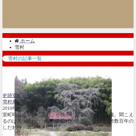
ホーム
雪村
雪村の記事一覧
史跡
室町時代
雪村
雪村庵(せっそんあん)
2010年5月2日
室町時代の画僧「雪村」が晩年、活動の処とした庵。聞こえ
るのは風の音だけという静寂に、自然石の墓、樹齢数百年の
しだれ桜、老...