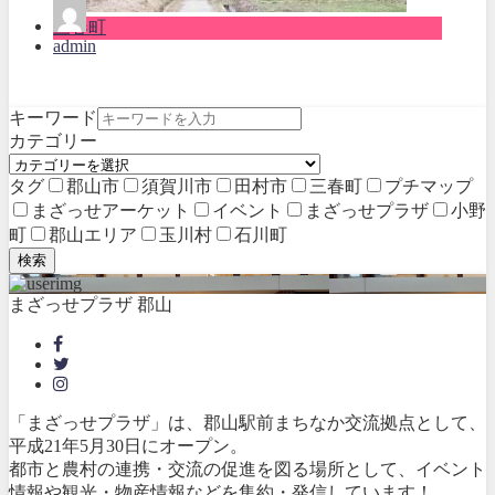
三春町
admin
キーワード
カテゴリー
タグ
郡山市
須賀川市
田村市
三春町
プチマップ
まざっせアーケット
イベント
まざっせプラザ
小野
町
郡山エリア
玉川村
石川町
検索
まざっせプラザ 郡山
「まざっせプラザ」は、郡山駅前まちなか交流拠点として、
平成21年5月30日にオープン。
都市と農村の連携・交流の促進を図る場所として、イベント
情報や観光・物産情報などを集約・発信しています！