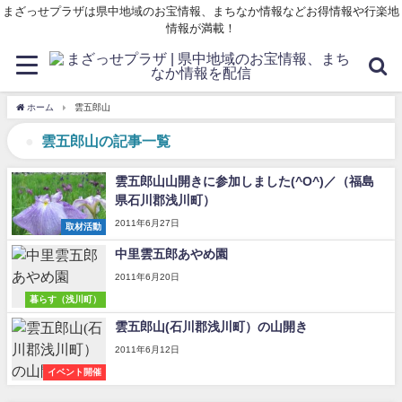
まざっせプラザは県中地域のお宝情報、まちなか情報などお得情報や行楽地
情報が満載！
ホーム
雲五郎山
雲五郎山の記事一覧
雲五郎山山開きに参加しました(^O^)／（福島
県石川郡浅川町）
2011年6月27日
取材活動
中里雲五郎あやめ園
2011年6月20日
暮らす（浅川町）
雲五郎山(石川郡浅川町）の山開き
2011年6月12日
イベント開催