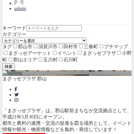
admin
キーワード
カテゴリー
タグ
郡山市
須賀川市
田村市
三春町
プチマップ
まざっせアーケット
イベント
まざっせプラザ
小野
町
郡山エリア
玉川村
石川町
検索
まざっせプラザ 郡山
「まざっせプラザ」は、郡山駅前まちなか交流拠点として、
平成21年5月30日にオープン。
都市と農村の連携・交流の促進を図る場所として、イベント
情報や観光・物産情報などを集約・発信しています！