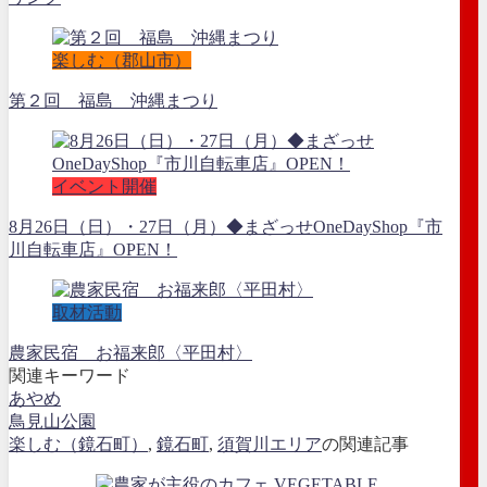
楽しむ（郡山市）
第２回 福島 沖縄まつり
イベント開催
8月26日（日）・27日（月）◆まざっせOneDayShop『市
川自転車店』OPEN！
取材活動
農家民宿 お福来郎〈平田村〉
関連キーワード
あやめ
鳥見山公園
楽しむ（鏡石町）
,
鏡石町
,
須賀川エリア
の関連記事