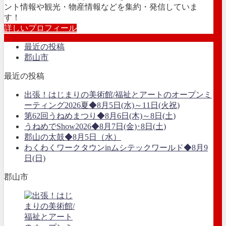
ント情報や観光・物産情報などを集約・発信していま
す！
詳しいプロフィール
最近の投稿
郡山市
最近の投稿
出張！はじまりの美術館/福祉とアートのオープンミ
ーティング2026夏◆8月5日(水)～11日(火祝)
第62回うねめまつり◆8月6日(木)～8日(土)
うねめでShow2026◆8月7日(金)･8日(土)
郡山の太鼓◆8月5日（水）
わくわくワークタウンinムシテックワールド◆8月9
日(日)
郡山市