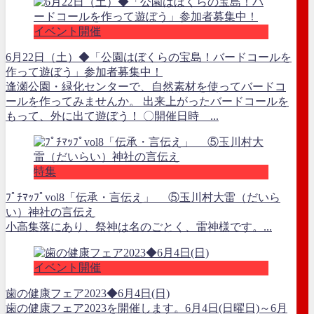
イベント開催
6月22日（土）◆「公園はぼくらの宝島！バードコールを
作って遊ぼう」参加者募集中！
逢瀬公園・緑化センターで、自然素材を使ってバードコ
ールを作ってみませんか。 出来上がったバードコールを
もって、外に出て遊ぼう！ 〇開催日時 ...
特集
ﾌﾟﾁﾏｯﾌﾟvol8「伝承・言伝え」 ⑤玉川村大雷（だいら
い）神社の言伝え
小高集落にあり、祭神は名のごとく、雷神様です。...
イベント開催
歯の健康フェア2023◆6月4日(日)
歯の健康フェア2023を開催します。6月4日(日曜日)～6月