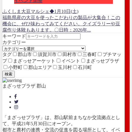
イベント開催
ふくしま大豆マルシェ◆1月10日(土)
福島県産の大豆を使ったこだわりの製品が大集合！この
機会に、ぜひ味わってみてください。クイズラリーや豆
腐作り体験もあります。〇日時：2026年...
キーワード
カテゴリー
タグ
郡山市
須賀川市
田村市
三春町
プチマッ
プ
まざっせアーケット
イベント
まざっせプラザ
小野町
郡山エリア
玉川村
石川町
検索
まざっせプラザ 郡山
「まざっせプラザ」は、郡山駅前まちなか交流拠点とし
て、平成21年5月30日にオープン。
都市と農村の連携・交流の促進を図る場所として、イベ