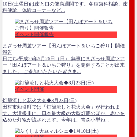
10日(土曜日)は歯と口の健康週間です。各種歯科相談、歯
科健診、体験コーナーなど...
イベント開催報告
まざっせ周遊ツアー【田んぼアート＆いちご狩り】開催
報告
日にち/平成25年5月26日（日） 無事にまざっせ周遊ツア
ー『田んぼアート＆いちご狩り』を開催することが出来
ました。 ご参加いただいた皆さま...
イベント開催
灯籠流しと花火大会◆8月23日(日)
田村市船引町では「灯籠流しと花火大会」が行われま
す。大滝根川に、日本最大級の大型灯籠のほか、思いを
込めた灯篭が流されます。今年は、青森小型ね...