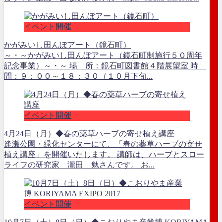
イベント開催
かがみいし田んぼアート（鏡石町）
～・～かがみいし田んぼアート（鏡石町制施行５０周年
記念事業）～・～ 場 所：鏡石町図書館４階展望室 時
間：９：００～１８：３０（１０月下旬...
イベント開催
4月24日（月）◆春の薬草ハーブの寄せ植え講座
逢瀬公園・緑化センターにて、「春の薬草ハーブの寄せ
植え講座」を開催いたします。 講師は、ハーブとスロー
ライフの研究家 瀧田 勉さんです。 お...
イベント開催