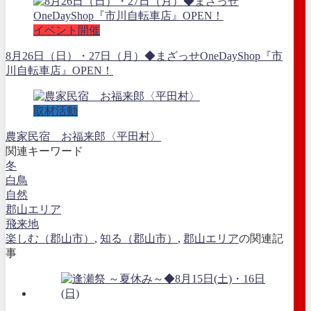
イベント開催
8月26日（日）・27日（月）◆まざっせOneDayShop『市
川自転車店』OPEN！
取材活動
農家民宿 お福来郎〈平田村〉
関連キーワード
冬
白鳥
自然
郡山エリア
飛来地
楽しむ（郡山市）
,
知る（郡山市）
,
郡山エリア
の関連記
事