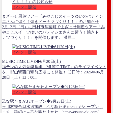
イベント開催
まざっせ周遊ツアー『みやこじスイーツゆいのパティシ
エさんに習う！焼きドーナツづくり！！』のお知らせ
2月12日（日）に田村市常葉町でまざっせ周遊ツアー「み
やこじスイーツゆいのパティシエさんに習う！焼きドー
ナツづくり！！」を開催します。 濃厚...
イベント開催
MUSIC TIME LIVE◆6月20日(土)
福テレの人気音楽番組「MUSIC TIME」のライブイベント
を、郡山駅西口駅前広場にて開催！ 〇日時：2026年06月
20日（土）13：00...
イベント開催
乙な駅たまかわオープン◆9月28日(土)
玉川村複合型水辺施設「乙な駅たまかわ」がオープンし
ます！詳細は→乙な駅たまかわ https://otsuna-eki.com/...