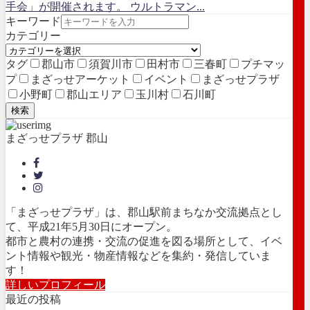
手会」が開催されます。 ウルトラマン...
キーワード
カテゴリー
タグ
郡山市
須賀川市
田村市
三春町
プチマッ
プ
まざっせアーケット
イベント
まざっせプラザ
小野町
郡山エリア
玉川村
石川町
検索
まざっせプラザ 郡山
「まざっせプラザ」は、郡山駅前まちなか交流拠点とし
て、平成21年5月30日にオープン。
都市と農村の連携・交流の促進を図る場所として、イベ
ント情報や観光・物産情報などを集約・発信していま
す！
詳しいプロフィール
最近の投稿