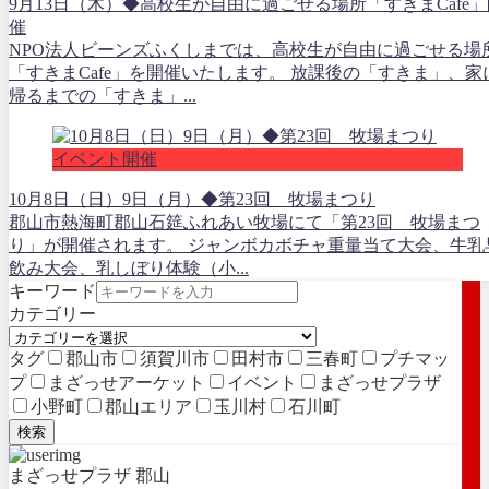
9月13日（木）◆高校生が自由に過ごせる場所「すきまCafe」
催
NPO法人ビーンズふくしまでは、高校生が自由に過ごせる場
「すきまCafe」を開催いたします。 放課後の「すきま」、家
帰るまでの「すきま」...
イベント開催
10月8日（日）9日（月）◆第23回 牧場まつり
郡山市熱海町郡山石筵ふれあい牧場にて「第23回 牧場まつ
り」が開催されます。 ジャンボカボチャ重量当て大会、牛乳
飲み大会、乳しぼり体験（小...
キーワード
カテゴリー
タグ
郡山市
須賀川市
田村市
三春町
プチマッ
プ
まざっせアーケット
イベント
まざっせプラザ
小野町
郡山エリア
玉川村
石川町
検索
まざっせプラザ 郡山