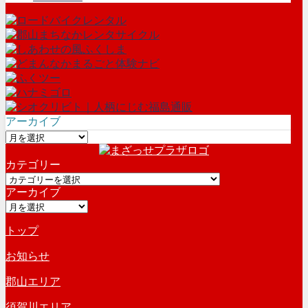
アーカイブ
ア
ー
カテゴリー
カ
カ
イ
アーカイブ
テ
ブ
ア
ゴ
ー
リ
トップ
カ
ー
イ
お知らせ
ブ
郡山エリア
須賀川エリア