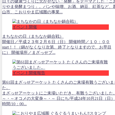
日々の健康づくりに欠かせない「発酵」をテーマとした「こ
りやま発酵まつり」。パンや味噌、お酒、納豆、紅茶など、
山市、こおりやま広域圏の事業...
イベント開催
まちなかの日（まちなか鍋合戦）
開催日／平成２３年２月６日（日） 開催時間／１０：００
start！！（鍋がなくなり次第、終了となりますので、お早目
に） 開催場所／まざっせプ...
イベント開催報告
第61回まざっせアーケット たくさんのご来場有難うございま
た。
まざっせアーケットにご来場いただき、有難うございました
～・～オコメの大変身～・～ 日にち/平成24年10月21日（日）
時間/10：00...