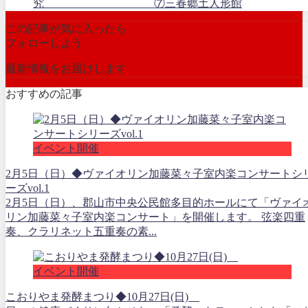
究 ⑦三春郷土人形館
この記事が気に入ったら
フォローしよう
最新情報をお届けします
おすすめの記事
イベント開催
2月5日（日）◆ヴァイオリン加藤菜々子室内楽コンサートシ
ーズvol.1
2月5日（日）、郡山市中央公民館多目的ホールにて「ヴァイ
リン加藤菜々子室内楽コンサート」を開催します。 弦楽四重
奏、クラリネット五重奏の素...
イベント開催
こおりやま発酵まつり◆10月27日(日)