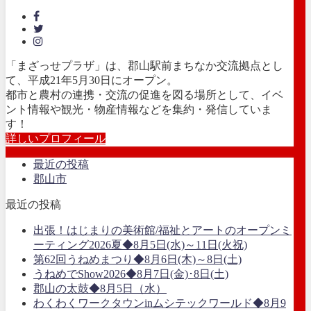
「まざっせプラザ」は、郡山駅前まちなか交流拠点とし
て、平成21年5月30日にオープン。
都市と農村の連携・交流の促進を図る場所として、イベ
ント情報や観光・物産情報などを集約・発信していま
す！
詳しいプロフィール
最近の投稿
郡山市
最近の投稿
出張！はじまりの美術館/福祉とアートのオープンミ
ーティング2026夏◆8月5日(水)～11日(火祝)
第62回うねめまつり◆8月6日(木)～8日(土)
うねめでShow2026◆8月7日(金)･8日(土)
郡山の太鼓◆8月5日（水）
わくわくワークタウンinムシテックワールド◆8月9