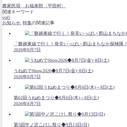
農家民宿 お福来郎〈平田村〉
関連キーワード
vol5
お知らせ
,
特集
の関連記事
「磐越東線で行く！発見いっぱい 郡山まちなか探検隊
2026年8月7日
うねめでShow2026◆8月7日(金)･8日(土)
2026年8月7日
第62回うねめまつり◆8月6日(木)～8日(土)
2026年8月7日
第5回中ノ沢こけし祭り◆9月13日(日)