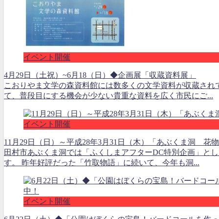
イベント開催
4月29日（土祝）~6月18（日）◆企画展「収蔵資料展」
こおりやま文学の森資料館には数多くの文学資料が収蔵され
て、普段目にする機会が少ない貴重な資料を広く市民にご...
イベント開催
11月29日（日）～平成28年3月31日（木）「あぶくま洞 花
田村市あぶくま洞では「ふくしまアフターDC特別企画」と
す。 昨年好評だった「竹取物語」に続いて、今年も洞...
イベント開催