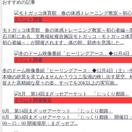
おすすめの記事
イベント開催
モトガッコ体育館 春の体感トレーニング教室～初心者編～開
石川町にある、文教福祉複合施設モトガッコ・モトガッコ体
初心者編～」が開催されます。体の幹、筋肉を意識した...
イベント開催
冬のドーム映像番組「ヒーリングアース」◆12月4日（土）~
本物の絶景を見てみませんか？ウユニ塩湖の映し出す星空、
捉えた高精細な星々の姿。すべてを20K以上の実写画...
イベント開催報告
6月 第14回まざっせアーケット 「じっくり都路」
6月 第14回まざっせアーケット 「じっくり都路」 開催日：平
00～15：00 開催場所：まざっせプ...