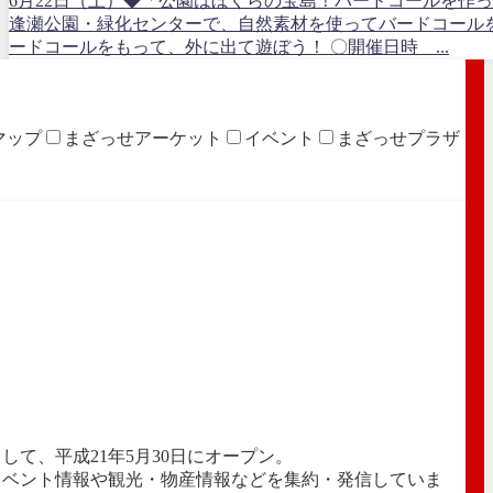
6月22日（土）◆「公園はぼくらの宝島！バードコールを作
逢瀬公園・緑化センターで、自然素材を使ってバードコール
ードコールをもって、外に出て遊ぼう！ 〇開催日時 ...
マップ
まざっせアーケット
イベント
まざっせプラザ
て、平成21年5月30日にオープン。
イベント情報や観光・物産情報などを集約・発信していま