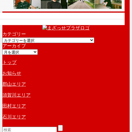
カテゴリー
カ
アーカイブ
テ
ア
ゴ
ー
リ
トップ
カ
ー
イ
お知らせ
ブ
郡山エリア
須賀川エリア
田村エリア
石川エリア