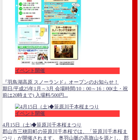
イベント開催
『羽鳥湖高原 スノーランド』オープンのお知らせ！
期日/平成25年1月～3月 会場時間/10：00～16：00(土・祝
前は20時まで) 入場料/500円...
イベント開催
4月15日（土)◆笹原川千本桜まつり
郡山市三穂田町の笹原川千本桜では、「笹原川千本桜ま
つり」が開催されます。 奥羽山脈の高旗山を源とし、郡