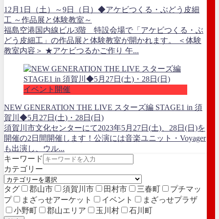
12月1日（土）～9日（日）◆アケビつくる・ぶどう皮細
工 ～作品展と体験教室～
福島空港国内線ビル3階 特設会場で「アケビつくる・ぶ
どう皮細工」の作品展と体験教室が開かれます。 ＜体験
教室内容＞ ★アケビつるかご作り 午...
イベント開催
NEW GENERATION THE LIVE スターズ編 STAGE1 in 須
賀川◆5月27日(土)・28日(日)
須賀川市文化センターにて2023年5月27日(土)、28日(日)を
開催の2日間開催します！公演には音楽ユニット・Voyager
も出演し、ウル...
キーワード
カテゴリー
タグ
郡山市
須賀川市
田村市
三春町
プチマッ
プ
まざっせアーケット
イベント
まざっせプラザ
小野町
郡山エリア
玉川村
石川町