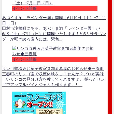
イベント開催
あぶくま洞「ラベンダー園」開園！6月19日（土）~7月11
日（日）
田村市滝根町にある、あぶくま洞「ラベンダー園」が
6/19（土）~7/11（日）に開園いたします！約5万株ラベン
ダーが咲き誇る園内には、紫色...
イベント開催
リンゴ収穫＆お菓子教室参加者募集のお知らせ◆三春町
三春町のリンゴ園で収穫体験をしませんか？プロが美味
しいリンゴの見分け方を教えてくれますよ。 採ったリン
ゴでアップルパイとジャムも作ります。リ...