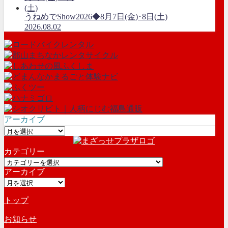
うねめでShow2026◆8月7日(金)･8日(土)
2026.08.02
アーカイブ
ア
ー
カテゴリー
カ
カ
イ
アーカイブ
テ
ブ
ア
ゴ
ー
リ
トップ
カ
ー
イ
お知らせ
ブ