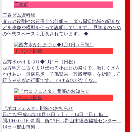
三春町
三春ダム資料館
ダムの役割や水質保全の仕組み、ダム周辺地域の紹介な
どを映像や模型を使って説明しています。 見学者のため
の休憩スペースも用意されています。 ◆...
イベント開催
西方水かけまつり◆1月1日（日祝）
西方地方に古くより伝わる小正月の祭りで、激しく水を
かけあい「無病息災・子孫繁栄・五穀豊穣」を祈願して
行うみそぎの行事です。 かける水がなくな...
イベント開催
『ポコフェスタ』開催のお知らせ
日にち/平成24年10月13日（土）・14日（日） 時
間/10:00～16:30 場 所/13日⇒郡山市総合福祉センター
14日⇒郡山市男...