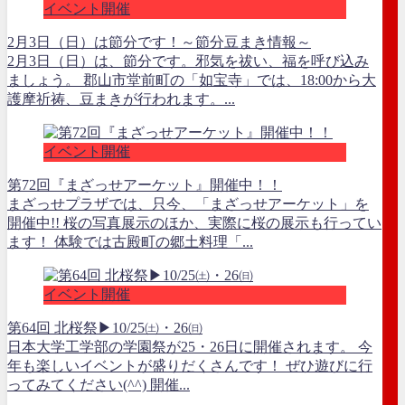
イベント開催
2月3日（日）は節分です！～節分豆まき情報～
2月3日（日）は、節分です。邪気を祓い、福を呼び込み
ましょう。 郡山市堂前町の「如宝寺」では、18:00から大
護摩祈祷、豆まきが行われます。...
イベント開催
第72回『まざっせアーケット』開催中！！
まざっせプラザでは、只今、「まざっせアーケット」を
開催中!! 桜の写真展示のほか、実際に桜の展示も行ってい
ます！ 体験では古殿町の郷土料理「...
イベント開催
第64回 北桜祭▶10/25㈯・26㈰
日本大学工学部の学園祭が25・26日に開催されます。 今
年も楽しいイベントが盛りだくさんです！ ぜひ遊びに行
ってみてください(^^) 開催...