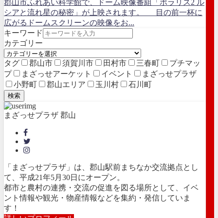
郡山市ふれあい科学館で、ドーム映像番組「ポラリス2 ル
シアと流れ星の秘密」が上映されます。 目の前一杯に
広がるドームスクリーンの映像をお...
キーワード
カテゴリー
タグ
郡山市
須賀川市
田村市
三春町
プチマッ
プ
まざっせアーケット
イベント
まざっせプラザ
小野町
郡山エリア
玉川村
石川町
検索
まざっせプラザ 郡山
「まざっせプラザ」は、郡山駅前まちなか交流拠点とし
て、平成21年5月30日にオープン。
都市と農村の連携・交流の促進を図る場所として、イベ
ント情報や観光・物産情報などを集約・発信していま
す！