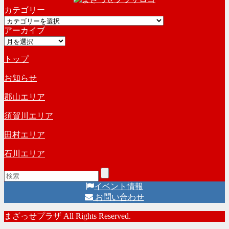
カテゴリー
カ
カ
イ
アーカイブ
テ
ブ
ア
ゴ
ー
リ
トップ
カ
ー
イ
お知らせ
ブ
郡山エリア
須賀川エリア
田村エリア
石川エリア
イベント情報
お問い合わせ
まざっせプラザ All Rights Reserved.