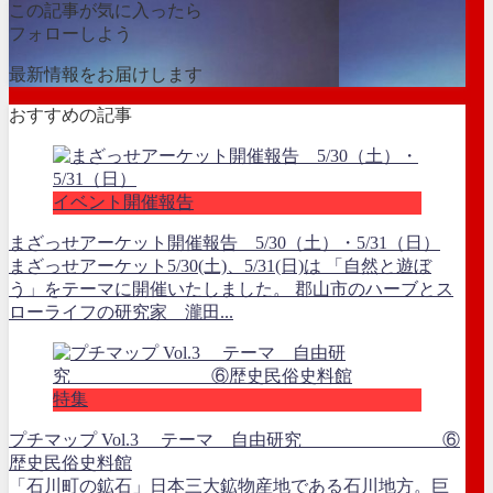
この記事が気に入ったら
フォローしよう
最新情報をお届けします
おすすめの記事
イベント開催報告
まざっせアーケット開催報告 5/30（土）・5/31（日）
まざっせアーケット5/30(土)、5/31(日)は 「自然と遊ぼ
う」をテーマに開催いたしました。 郡山市のハーブとス
ローライフの研究家 瀧田...
特集
プチマップ Vol.3 テーマ 自由研究 ⑥
歴史民俗史料館
「石川町の鉱石」日本三大鉱物産地である石川地方。巨