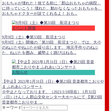
おもちゃが壊れた！捨てる前に「郡山おもちゃの病院」
に持っていこう！ 壊れた、動かなくなったおもちゃを、
おもちゃドクターが診てくれるよ！ おも...
イベント開催
9月9日（土）◆第33回 長沼まつり
9月9日（土）開催の「第33回 長沼まつり」では、大小
のねぶたやねぷたが繰り出します。 地元手作りのねぶ
た、ねぷたを囲み、威勢よく跳びはねる...
お知らせ
【中止】2021年1月31日（日）◆第23回 音楽都市こおりや
ま ふれあいコンサート
※中止となっております。（2021/1/18現在） 1月31日
（日）けんしん郡山文化センター大ホールにて 【第23回
音楽都市こおりやま ...
キーワード