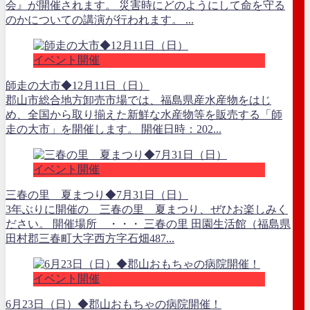
会』が開催されます。 災害時にどのようにして命を守る
のかについての講演が行われます。 ...
イベント開催
師走の大市◆12月11日（日）
郡山市総合地方卸売市場では、福島県産水産物をはじ
め、全国から取り揃えた新鮮な水産物等を販売する「師
走の大市」を開催します。 開催日時：202...
イベント開催
三春の里 夏まつり◆7月31日（日）
3年ぶりに開催の 三春の里 夏まつり、ぜひお楽しみく
ださい。 開催場所 ・・・ 三春の里 田園生活館（福島県
田村郡三春町大字西方字石畑487...
イベント開催
6月23日（日）◆郡山おもちゃの病院開催！