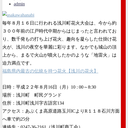
admin
毎年８月１６日に行われる浅川町花火大会は、今から約
３００年前の江戸時代中期からはじまったと言われてお
り、数千発もの打ち上げ花火、趣向を凝らした仕掛け花
火が、浅川の夜空を華麗に彩ります。なかでも城山の頂
上から、まるで火山が噴火したかのような「地雷火」は
迫力満点です。
福島県内最古の伝統を持つ花火【浅川の花火】
日時：平成２２年８月16日（月）10 : 00～8:30
場所：浅川町 町民グランド
住所：浅川町浅川字古語宮134
アクセス：あぶくま高原道路玉川ICよりR１１８石川方面
へ車で約25分
連絡先：0247-36-2161（浅川町商工会）