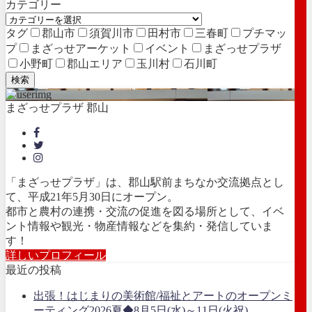
カテゴリー
タグ
郡山市
須賀川市
田村市
三春町
プチマッ
プ
まざっせアーケット
イベント
まざっせプラザ
小野町
郡山エリア
玉川村
石川町
検索
まざっせプラザ 郡山
「まざっせプラザ」は、郡山駅前まちなか交流拠点とし
て、平成21年5月30日にオープン。
都市と農村の連携・交流の促進を図る場所として、イベ
ント情報や観光・物産情報などを集約・発信していま
す！
詳しいプロフィール
最近の投稿
出張！はじまりの美術館/福祉とアートのオープンミ
ーティング2026夏◆8月5日(水)～11日(火祝)