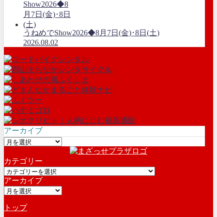
うねめでShow2026◆8月7日(金)･8日(土)
2026.08.02
アーカイブ
ア
ー
カテゴリー
カ
カ
イ
アーカイブ
テ
ブ
ア
ゴ
ー
リ
トップ
カ
ー