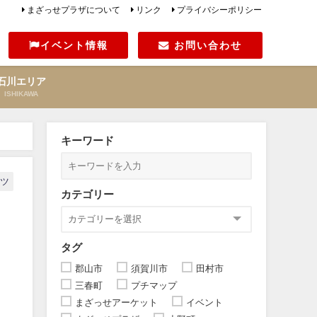
まざっせプラザについて
リンク
プライバシーポリシー
イベント情報
お問い合わせ
石川エリア
ISHIKAWA
フト」
キーワード
ーツ
カテゴリー
タグ
郡山市
須賀川市
田村市
三春町
プチマップ
まざっせアーケット
イベント