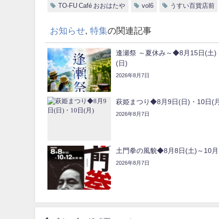
TO-FU Café おおはたや
vol6
うすい百貨店前
お知らせ
,
特集
の関連記事
逢瀬祭 ～夏休み～◆8月15日(土)
(日)
2026年8月7日
萩姫まつり◆8月9日(日)・10日(月
2026年8月7日
土門拳の風貌◆8月8日(土)～10月1
2026年8月7日