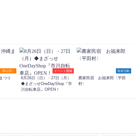
（郡山市）
イベント開催
取材活動
まつり
8月26日（日）・27日（月）
農家民宿 お福来郎〈平田
◆まざっせOneDayShop『市
村〉
川自転車店』OPEN！