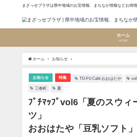
まざっせプラザは県中地域のお宝情報、まちなか情報などお得
ホーム
HOME
ホーム
お知らせ
ﾌﾟﾁﾏｯﾌﾟvol6「夏の
お知らせ
特集
TO-FU Café おおはたや
vo
三春町
夏
ﾌﾟﾁﾏｯﾌﾟvol6「夏のスウィ
ツ」 ⑦三春町 
おおはたや「豆乳ソフト」