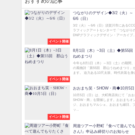
おすすめの記事
つながりのデザイン◆3/2（火）～
6/6（日）
3/2（火）～6/6（日）須賀川市にあるCC
ラフィックアートセンターで「つながり
DNPグラフィックデザイン・アーカイブ..
イベント開催
8月1日（木）~3日（土）◆第55回
ねめまつり
今年も8月1日（木）～3日（土）の期間
の風物詩「第55回 郡山うねめまつり」
ます。 迫力ある10尺太鼓、時代衣装を身にま
イベント開催
おおまち笑・SHOW・商◆10月5
10月5日（日）は、大町商店街にて「お
SHOW・商」を開催します。おおまちオ
ジ、おおまちマルシェ、おおまち縁日、
ッ...
イベント開催
周遊ツアー小野町『食べて遊んで
さん!』申込み締切りのお知らせ