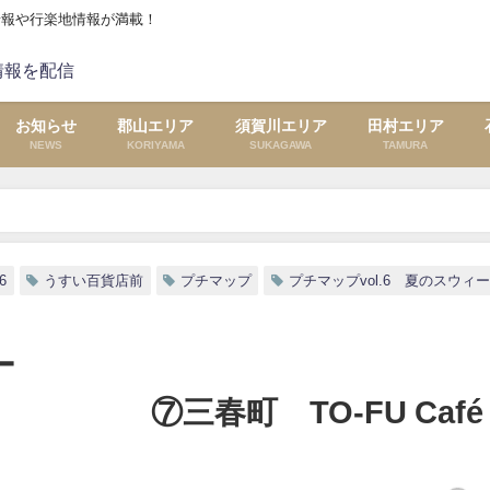
情報や行楽地情報が満載！
お知らせ
郡山エリア
須賀川エリア
田村エリア
NEWS
KORIYAMA
SUKAGAWA
TAMURA
スウィーツ」 ⑦三春町 TO-FU Café おおはたや「豆乳ソ
l6
うすい百貨店前
プチマップ
プチマップvol.6 夏のスウィ
ー
TO-FU Café