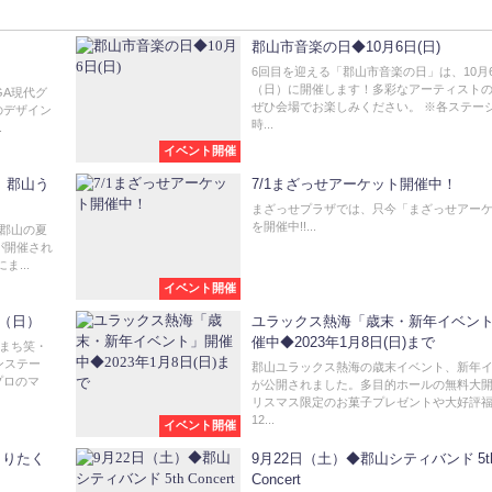
郡山市音楽の日◆10月6日(日)
6回目を迎える「郡山市音楽の日」は、10月
（日）に開催します！多彩なアーティスト
GA現代グ
ぜひ会場でお楽しみください。 ※各ステー
のデザイン
時...
.
イベント開催
 郡山う
7/1まざっせアーケット開催中！
まざっせプラザでは、只今「まざっせアー
を開催中!!...
、郡山の夏
が開催され
...
イベント開催
日（日）
ユラックス熱海「歳末・新年イベン
催中◆2023年1月8日(日)まで
おまち笑・
ンステー
郡山ユラックス熱海の歳末イベント、新年
プロのマ
が公開されました。多目的ホールの無料大
リスマス限定のお菓子プレゼントや大好評
12...
イベント開催
もりたく
9月22日（土）◆郡山シティバンド 5t
Concert