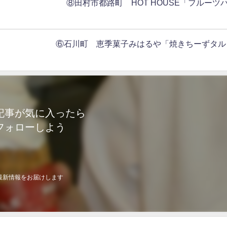
ツ」 ⑧田村市都路町 HOT HOUSE「フルーツ
ツ」 ⑥石川町 恵季菓子みはるや「焼きちーずタル
記事が気に入ったら
フォローしよう
最新情報をお届けします