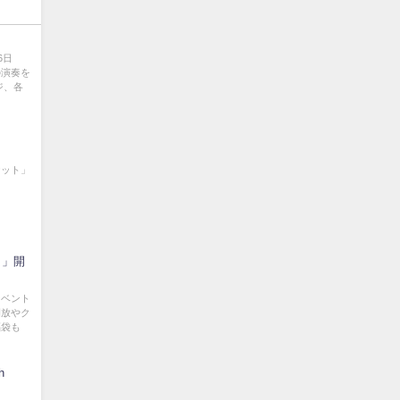
6日
の演奏を
ジ、各
ケット」
ト」開
イベント
開放やク
福袋も
h