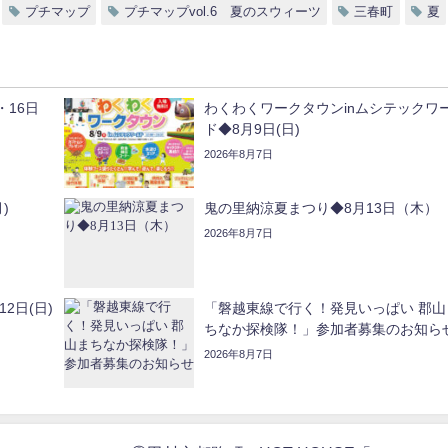
プチマップ
プチマップvol.6 夏のスウィーツ
三春町
夏
・16日
わくわくワークタウンinムシテックワ
ド◆8月9日(日)
2026年8月7日
)
鬼の里納涼夏まつり◆8月13日（木）
2026年8月7日
2日(日)
「磐越東線で行く！発見いっぱい 郡山
ちなか探検隊！」参加者募集のお知ら
2026年8月7日