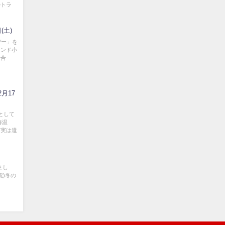
ルトラ
(土)
デー」を
ランド小
場合
月17
として
海温
、実は遺
まし
月祝)冬の