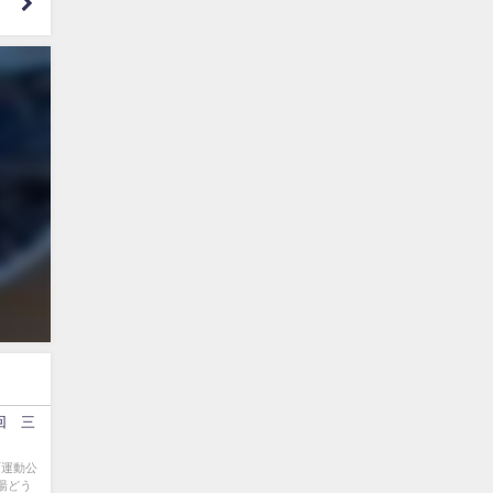
」
回 三
町運動公
湯どう