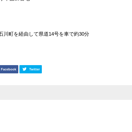
町を経由して県道14号を車で約30分
Facebook
Twitter