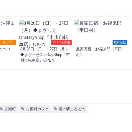
（郡山市）
イベント開催
取材活動
まつり
8月26日（日）・27日（月）
農家民宿 お福来郎〈平田
◆まざっせOneDayShop『市
村〉
川自転車店』OPEN！
古殿町
古殿町カフェ
道の駅ふるどの