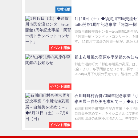
取材活動
1月18日（土）◆須賀川市民交流セ
tette開館1周年記念事業「阿部一
ットコンサート」
須賀川市民交流センターtette開館1周年
「阿部一樹トランペットコンサート」を
す。 須賀川市出身の阿部一樹が、恩師と親友
イベント開催
郡山布引風の高原冬季閉鎖のお知
郡山市湖南町の「郡山布引風の高原」は、
(金）より、冬季閉鎖となります。再オー
2024年4月下旬頃の予定です。皆様のご理解
イベント開催
石川町町村合併70周年記念事業「
彩画展～自然美を求めて～」◆6月2
（土）～7月6日（日）
石川町町村合併70周年記念事業「小川浩
自然美を求めて～」をイシニクルにて開
石川町出身の画家小川浩さんは、中学2年の
イベント開催