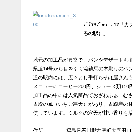
ﾌﾟﾁﾏｯﾌﾟvol．
ろの駅）」
地元の加工品が豊富で、パンやデザートも
県道14号から目を引く流鏑馬の木彫りのベ
道の駅内には、広々とし手打ちそば屋さん
メニューにコーヒー200円、ジュース類15
加工品の中には人気商品でおざわふぁーむ
古殿の風（いちご寒天）があり、古殿産の
使っています。ミルクの寒天が甘い香りを
住所 福島県石川郡古殿町大字田口字