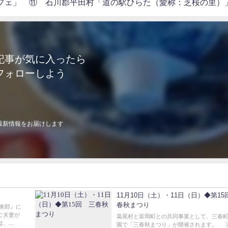
．12「カフェ」 ⑪ 石川郡平田村「道の駅ひらた（愛称：芝桜の里）
記事が気に入ったら
フォローしよう
最新情報をお届けします
11月10日（土）・11日（日）◆第15
春秋まつり
福来郎』に
ご夫妻が
葛尾村と富岡町との共同事業として、三春
...
園で「三春秋まつり」が開催されます。 