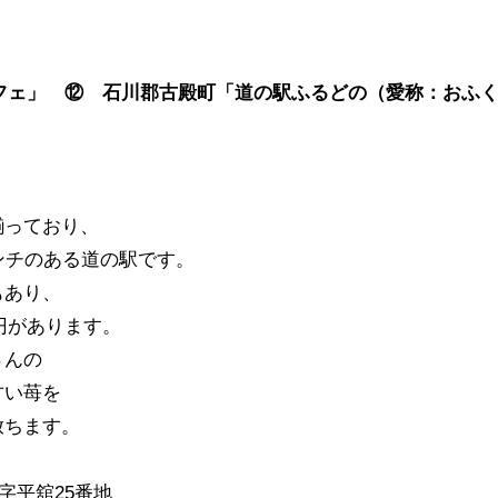
12「カフェ」 ⑫ 石川郡古殿町「道の駅ふるどの（愛称：おふ
揃っており、
ンチのある道の駅です。
もあり、
0円があります。
さんの
甘い苺を
放ちます。
平舘25番地