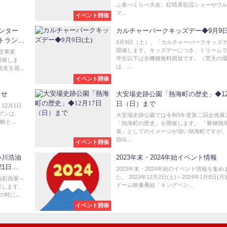
ふ食べくらべ大会、紅晴美歌謡ショーやウ
マ...
イベント開催
ンター
カルチャーパークキッズデー◆9月9日
樹トランペ
9月9日（土）、「カルチャーパークキッズ
開催します。キッズデーにつき、ドリーム
記念事業
学生以下は全機種無料開放です。（荒天の
開催しま
は、...
を迎...
イベント開催
らせ
大安場史跡公園「熱海町の歴史」◆12
日（日）まで
12月1日
プンは、
大安場史跡公園では令和5年度第二回企画展
と...
「熱海町の歴史」を開催します。 「磐梯熱
泉」としてのイメージが強い熱海町ですが
跡出...
イベント開催
小川浩油
2023年末・2024年始イベント情報
1日
2023年末・2024年始のイベント情報を集め
た。 2023年12月2日(土)～2024年1月8日(
油彩画展～
ドーム映像番組「キングペン...
催します。
時に...
イベント開催