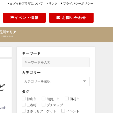
まざっせプラザについて
リンク
プライバシーポリシー
イベント情報
お問い合わせ
石川エリア
ISHIKAWA
キーワード
カテゴリー
ど
タグ
郡山市
須賀川市
田村市
三春町
プチマップ
dmin
まざっせアーケット
イベント