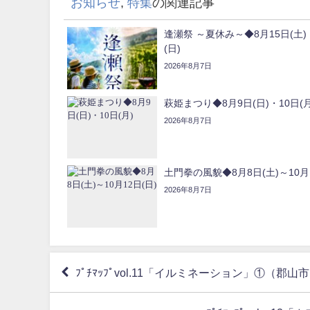
お知らせ
,
特集
の関連記事
逢瀬祭 ～夏休み～◆8月15日(土)
(日)
2026年8月7日
萩姫まつり◆8月9日(日)・10日(月
2026年8月7日
土門拳の風貌◆8月8日(土)～10月1
2026年8月7日
ﾌﾟﾁﾏｯﾌﾟvol.11「イルミネーション」①（郡