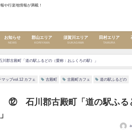
情報や行楽地情報が満載！
お知らせ
郡山エリア
須賀川エリア
田村エリア
NEWS
KORIYAMA
SUKAGAWA
TAMURA
」 ⑫ 石川郡古殿町「道の駅ふるどの（愛称：おふくろの駅）」
マップvol.12 カフェ
古殿町
古殿町カフェ
道の駅ふるどの
カフェ」 ⑫ 石川郡古殿町「道の駅ふる
」
a