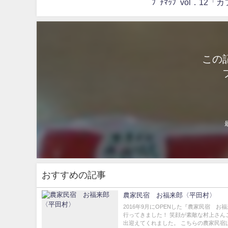
ﾌﾟﾁﾏｯﾌﾟvol
この
おすすめの記事
農家民宿 お福来郎〈平田村〉
2016年9月にOPENした『農家民宿 お
行ってきました！ 笑顔が素敵な村上さん
出迎えてくれました。 こちらの農家民宿は、