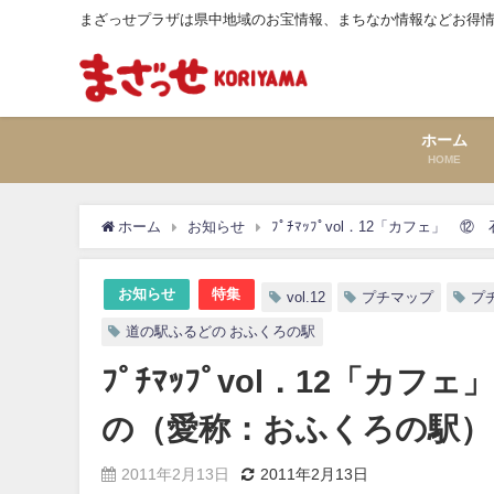
まざっせプラザは県中地域のお宝情報、まちなか情報などお得
ホーム
HOME
ホーム
お知らせ
ﾌﾟﾁﾏｯﾌﾟvol．12「カフェ
お知らせ
特集
vol.12
プチマップ
プチ
道の駅ふるどの おふくろの駅
ﾌﾟﾁﾏｯﾌﾟvol．12「
の（愛称：おふくろの駅）
2011年2月13日
2011年2月13日