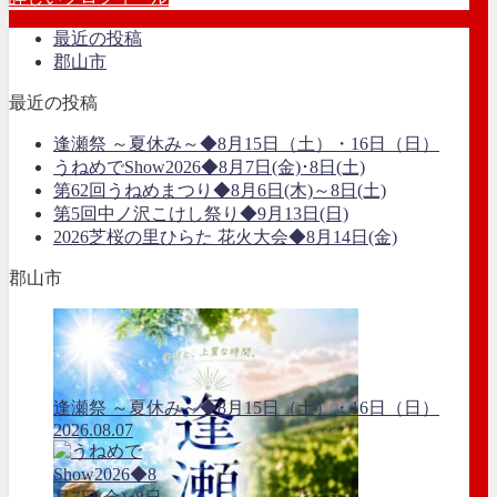
最近の投稿
郡山市
最近の投稿
逢瀬祭 ～夏休み～◆8月15日（土）・16日（日）
うねめでShow2026◆8月7日(金)･8日(土)
第62回うねめまつり◆8月6日(木)～8日(土)
第5回中ノ沢こけし祭り◆9月13日(日)
2026芝桜の里ひらた 花火大会◆8月14日(金)
郡山市
逢瀬祭 ～夏休み～◆8月15日（土）・16日（日）
2026.08.07