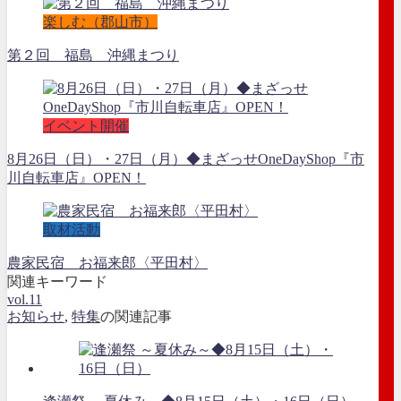
楽しむ（郡山市）
第２回 福島 沖縄まつり
イベント開催
8月26日（日）・27日（月）◆まざっせOneDayShop『市
川自転車店』OPEN！
取材活動
農家民宿 お福来郎〈平田村〉
関連キーワード
vol.11
お知らせ
,
特集
の関連記事