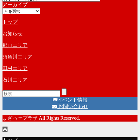
アーカイブ
テ
ブ
ア
ゴ
ー
リ
トップ
カ
ー
イ
お知らせ
ブ
郡山エリア
須賀川エリア
田村エリア
石川エリア
イベント情報
お問い合わせ
まざっせプラザ All Rights Reserved.