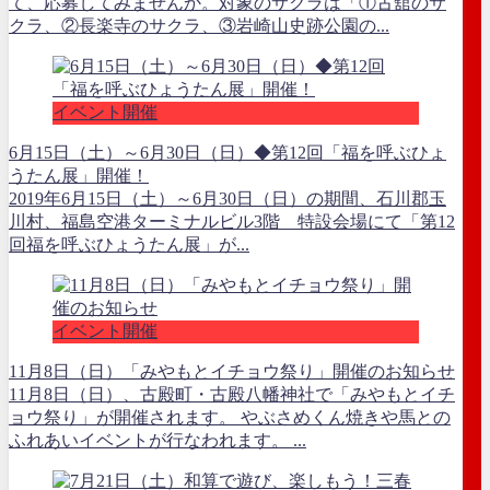
て、応募してみませんか。対象のサクラは「①古舘のサ
クラ、②長楽寺のサクラ、③岩崎山史跡公園の...
イベント開催
6月15日（土）～6月30日（日）◆第12回「福を呼ぶひょ
うたん展」開催！
2019年6月15日（土）～6月30日（日）の期間、石川郡玉
川村、福島空港ターミナルビル3階 特設会場にて「第12
回福を呼ぶひょうたん展」が...
イベント開催
11月8日（日）「みやもとイチョウ祭り」開催のお知らせ
11月8日（日）、古殿町・古殿八幡神社で「みやもとイチ
ョウ祭り」が開催されます。 やぶさめくん焼きや馬との
ふれあいイベントが行なわれます。 ...