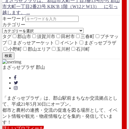
まざっせプラザは、 郡山市大町一丁目3番13号から 郡山
市大町一丁目2番23号 KIK'B 1階（W12とW13） に引っ
越します。 ...
キーワード
カテゴリー
タグ
郡山市
須賀川市
田村市
三春町
プチマッ
プ
まざっせアーケット
イベント
まざっせプラザ
小野町
郡山エリア
玉川村
石川町
検索
まざっせプラザ 郡山
「まざっせプラザ」は、郡山駅前まちなか交流拠点とし
て、平成21年5月30日にオープン。
都市と農村の連携・交流の促進を図る場所として、イベ
ント情報や観光・物産情報などを集約・発信していま
す！
詳しいプロフィール