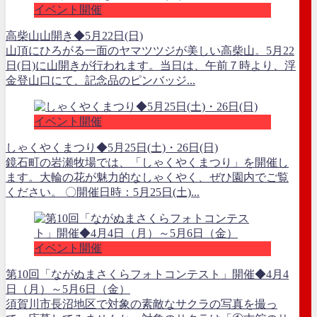
イベント開催
高柴山山開き◆5月22日(日)
山頂にひろがる一面のヤマツツジが美しい高柴山。5月22
日(日)に山開きが行われます。当日は、午前７時より、浮
金登山口にて、記念品のピンバッジ...
イベント開催
しゃくやくまつり◆5月25日(土)・26日(日)
鏡石町の岩瀬牧場では、「しゃくやくまつり」を開催し
ます。大輪の花が魅力的なしゃくやく、ぜひ園内でご覧
ください。 〇開催日時：5月25日(土)...
イベント開催
第10回「ながぬまさくらフォトコンテスト」開催◆4月4
日（月）～5月6日（金）
須賀川市長沼地区で対象の素敵なサクラの写真を撮っ