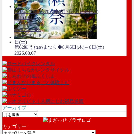
うねめでShow2026◆8月7日(金)･8日(土)
2026.08.07
第62回うねめまつり◆8月6日(木)～8日(土)
2026.08.07
アーカイブ
ア
ー
カテゴリー
カ
カ
イ