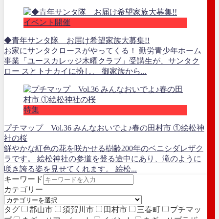
イベント開催
◆青年サンタ隊 お届け希望家族大募集!!
お家にサンタクロースがやってくる！ 勤労青少年ホーム
事業「ユースカレッジ木曜クラブ」受講生が、サンタク
ロー スとトナカイに扮し、 御家族から...
特集
プチマップ Vol.36 みんなおいでよ♪春の田村市 ①絵松神
社の桜
鮮やかな紅色の花を咲かせる樹齢200年のベニシダレザク
ラです。 絵松神社の参道を登る途中にあり、滝のように
咲き誇る姿を見せてくれます。 絵松...
キーワード
カテゴリー
タグ
郡山市
須賀川市
田村市
三春町
プチマッ