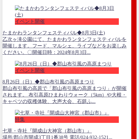
イベント開催
たまかわランタンフェスティバル◆8月3日(土)
乙次ヶ滝公園にて、たまかわランタンフェスティバルを
開催します。フード、マルシェ、ライブなどをお楽しみ
ください。〇開催日時：2024年8月3日...
イベント開催
8月26日（日）◆郡山布引風の高原まつり
郡山布引風の高原で「郡山布引風の高原まつり」が開催
されます。 布引高原ひまわりウォーク（5km）や大根・
キャベツの収穫体験、大声大会、石筵ふ...
特集
七草・寺社『開成山大神宮（郡山市）』
場所/郡山市開成3丁目1番38号 電話/024-932-1521...