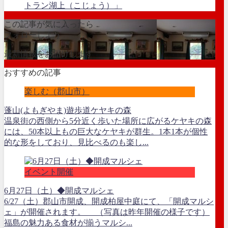
トラン湖上（こじょう）」
この記事が気に入ったら
フォローしよう
最新情報をお届けします
おすすめの記事
楽しむ（郡山市）
蓬山(よもぎやま)遊歩道ケヤキの森
温泉街の西側から5分近く歩いた場所に広がるケヤキの森
には、50本以上もの巨大なケヤキが群生。1本1本が個性
的な形をしており、見比べるのも楽し...
イベント開催
6月27日（土）◆開成マルシェ
6/27（土）郡山市開成、開成柏屋中庭にて、「開成マルシ
ェ」が開催されます。 （写真は昨年開催の様子です）
福島の魅力ある食材が揃うマルシ...