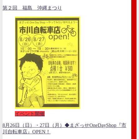
第２回 福島 沖縄まつり
イベント開催
8月26日（日）・27日（月）◆まざっせOneDayShop『市
川自転車店』OPEN！