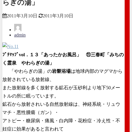
らぎの湯」
2011年3月10日
2011年3月10日
admin
ﾌﾟﾁﾏｯﾌﾟvol．１３「あったかお風呂」 ⑪三春町「みちの
く霊泉 やわらぎの湯」
「やわらぎの湯」の
岩磐浴場
は地球内部のマグマから
放射されている放射線、
また放射線を多く放射する鉱石が玉砂利より地下50メー
トルの所に眠っています。
鉱石から放射されいる自然放射線は、神経系統・リュウ
マチ・悪性腫瘍（ガン）・
アトピー・糖尿病・痛風・白内障・花粉症・冷え性・不
妊症に効果があると言われて