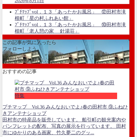
2026年8月1日
ﾌﾟﾁﾏｯﾌﾟvol．１３「あったかお風呂」 ⑫田村市滝
根町「星の村ふれあい館」
ﾌﾟﾁﾏｯﾌﾟvol．１３「あったかお風呂」 ⑩田村市滝
根町「老人憩の家 針湯荘」
この記事が気に入ったら
フォローしよう
最新情報をお届けします
おすすめの記事
特集
プチマップ Vol.36 みんなおいでよ♪春の田村市 ⑨ふねひ
きアンテナショップ
田村市の特産品を販売しています。 船引町の観光案内や
パンフレットの配布、写真の展示を行っています。 田村
市にゆかりのある画家、竹久夢二のグッ...