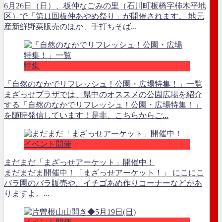
6月26日（日）、板仲なごみの里（石川町板橋字柿木平地
区）で「第11回板仲あやめ祭り」が開催されます。 地元
産新鮮野菜販売のほか、手打ちそば...
特集
「自然のなかでリフレッシュ！公園・広場特集！」一覧
まざっせプラザでは、県中のオススメの公園広場を紹介
する「自然のなかでリフレッシュ！公園・広場特集！」
を随時発信しています！是非、こちらからご...
イベント開催
まだまだ「まざっせアーケット」開催中！
まだまだま開催中！「まざっせアーケット！」 にこにこ
バラ園のバラ販売や、イチゴあめ作りコーナーなどがあ
りますよ。...