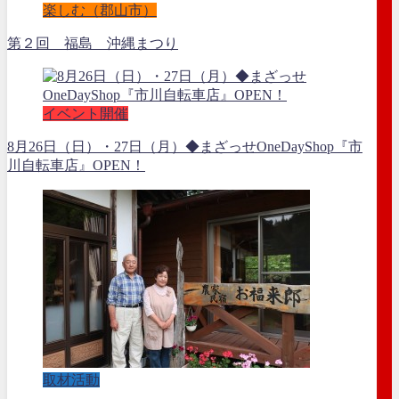
楽しむ（郡山市）
第２回 福島 沖縄まつり
イベント開催
8月26日（日）・27日（月）◆まざっせOneDayShop『市
川自転車店』OPEN！
取材活動