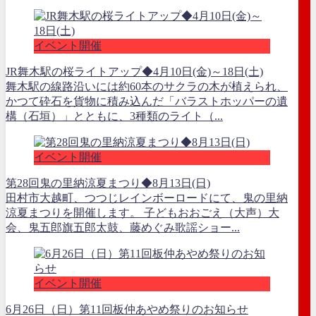
イベント開催
JR舞木駅の桜ライトアップ◆4月10日(金)～18日(土)
舞木駅の線路沿いには約60本のサクラの木が植えられ、
かつて砕石を貨物に積み込んだ「バラストホッパーの遺
構（石垣）」とともに、3種類のライト（...
イベント開催
第28回鬼の里納涼夏まつり◆8月13日(日)
田村市大越町、つつじレインボーロードにて、鬼の里納
涼夏まつりを開催します。 子どもおおごえ（大声）大
会、鬼五郎旗五郎太鼓、藤めぐみ歌謡ショー...
イベント開催
6月26日（日）第11回板仲あやめ祭りのお知らせ