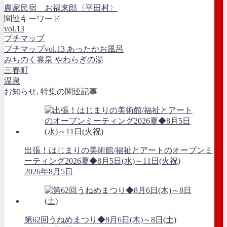
農家民宿 お福来郎〈平田村〉
関連キーワード
vol.13
プチマップ
プチマップvol.13 あったかお風呂
みちのく霊泉 やわらぎの湯
三春町
温泉
お知らせ
,
特集
の関連記事
出張！はじまりの美術館/福祉とアートのオープンミ
ーティング2026夏◆8月5日(水)～11日(火祝)
2026年8月5日
第62回うねめまつり◆8月6日(木)～8日(土)