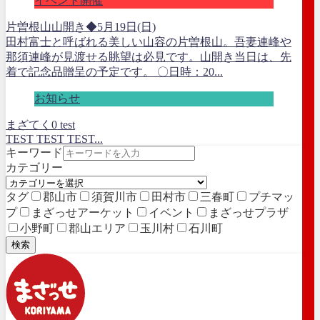
イベント開催
片曽根山山開き◆5月19日(日)
田村富士と呼ばれる美しい山容の片曽根山。吾妻連峰や
那須連峰が見渡せる眺望は必見です。山開き当日は、先
着で記念品贈呈の予定です。 〇日時：20...
お知らせ
まざてく0 test
TEST TEST TEST...
キーワード
カテゴリー
タグ
郡山市
須賀川市
田村市
三春町
プチマッ
プ
まざっせアーケット
イベント
まざっせプラザ
小野町
郡山エリア
玉川村
石川町
検索