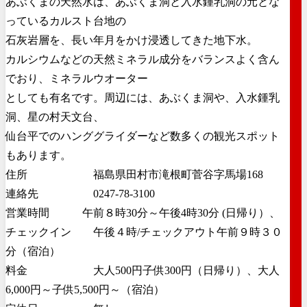
あぶくまの天然水は、あぶくま洞と入水鍾乳洞の元とな
っているカルスト台地の
石灰岩層を、長い年月をかけ浸透してきた地下水。
カルシウムなどの天然ミネラル成分をバランスよく含ん
でおり、ミネラルウオーター
としても有名です。周辺には、あぶくま洞や、入水鍾乳
洞、星の村天文台、
仙台平でのハンググライダーなど数多くの観光スポット
もあります。
住所 福島県田村市滝根町菅谷字馬場168
連絡先 0247-78-3100
営業時間 午前８時30分～午後4時30分 (日帰り）、
チェックイン 午後４時/チェックアウト午前９時３０
分（宿泊）
料金 大人500円子供300円（日帰り）、大人
6,000円～子供5,500円～（宿泊）