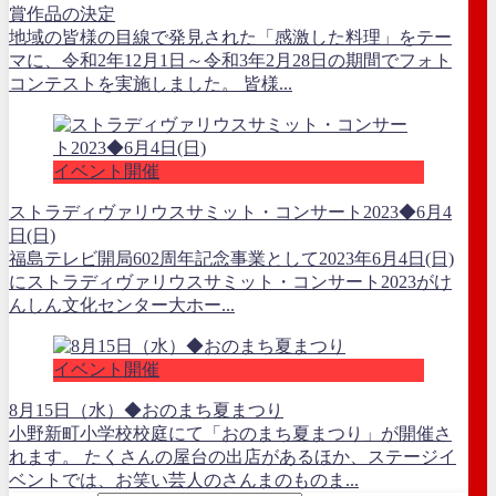
賞作品の決定
地域の皆様の目線で発見された「感激した料理」をテー
マに、令和2年12月1日～令和3年2月28日の期間でフォト
コンテストを実施しました。 皆様...
イベント開催
ストラディヴァリウスサミット・コンサート2023◆6月4
日(日)
福島テレビ開局602周年記念事業として2023年6月4日(日)
にストラディヴァリウスサミット・コンサート2023がけ
んしん文化センター大ホー...
イベント開催
8月15日（水）◆おのまち夏まつり
小野新町小学校校庭にて「おのまち夏まつり」が開催さ
れます。 たくさんの屋台の出店があるほか、ステージイ
ベントでは、お笑い芸人のさんまのものま...