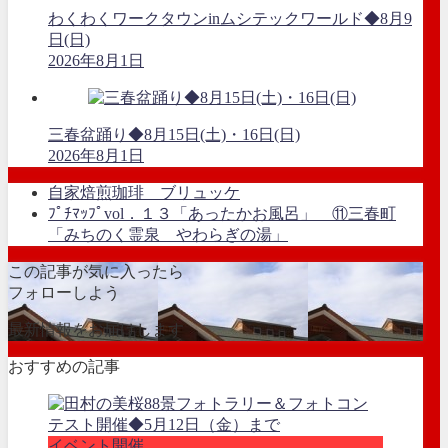
わくわくワークタウンinムシテックワールド◆8月9
日(日)
2026年8月1日
三春盆踊り◆8月15日(土)・16日(日)
2026年8月1日
自家焙煎珈琲 ブリュッケ
ﾌﾟﾁﾏｯﾌﾟvol．１３「あったかお風呂」 ⑪三春町
「みちのく霊泉 やわらぎの湯」
この記事が気に入ったら
フォローしよう
最新情報をお届けします
おすすめの記事
イベント開催