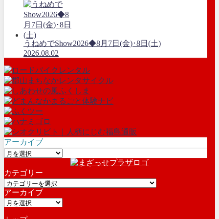
うねめでShow2026◆8月7日(金)･8日(土)
2026.08.02
アーカイブ
ア
ー
カテゴリー
カ
カ
イ
アーカイブ
テ
ブ
ア
ゴ
ー
リ