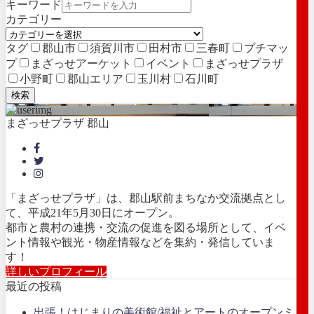
キーワード
カテゴリー
タグ
郡山市
須賀川市
田村市
三春町
プチマッ
プ
まざっせアーケット
イベント
まざっせプラザ
小野町
郡山エリア
玉川村
石川町
検索
まざっせプラザ 郡山
「まざっせプラザ」は、郡山駅前まちなか交流拠点とし
て、平成21年5月30日にオープン。
都市と農村の連携・交流の促進を図る場所として、イベ
ント情報や観光・物産情報などを集約・発信していま
す！
詳しいプロフィール
最近の投稿
出張！はじまりの美術館/福祉とアートのオープンミ