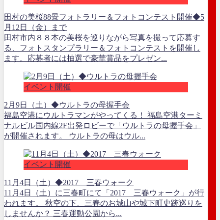
田村の美桜88景フォトラリー＆フォトコンテスト開催◆5
月12日（金）まで
田村市内８８本の美桜を巡りながら写真を撮って応募す
る、フォトスタンプラリー＆フォトコンテストを開催し
ます。応募者には抽選で豪華賞品をプレゼン...
イベント開催
2月9日（土）◆ウルトラの母握手会
福島空港にウルトラマンがやってくる！ 福島空港ターミ
ナルビル国内線2F出発ロビーで「ウルトラの母握手会」
が開催されます。 ウルトラの母はウル...
イベント開催
11月4日（土）◆2017 三春ウォーク
11月4日（土）に三春町にて「2017 三春ウォーク」が行
われます。 秋空の下、三春のお城山や城下町史跡巡りを
しませんか？ 三春運動公園から...