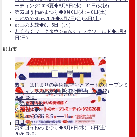
ーティング2026夏◆8月5日(水)～11日(火祝)
第62回うねめまつり◆8月6日(木)～8日(土)
うねめでShow2026◆8月7日(金)･8日(土)
郡山の太鼓◆8月5日（水）
わくわくワークタウンinムシテックワールド◆8月9
日(日)
郡山市
出張！はじまりの美術館/福祉とアートのオープンミ
ーティング2026夏◆8月5日(水)～11日(火祝)
2026.08.05
第62回うねめまつり◆8月6日(木)～8日(土)
2026.08.02