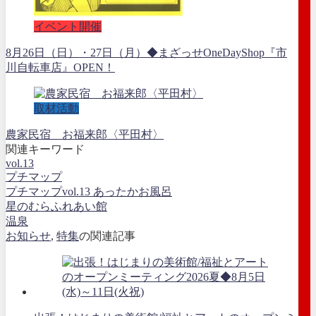
イベント開催
8月26日（日）・27日（月）◆まざっせOneDayShop『市
川自転車店』OPEN！
取材活動
農家民宿 お福来郎〈平田村〉
関連キーワード
vol.13
プチマップ
プチマップvol.13 あったかお風呂
星のむらふれあい館
温泉
お知らせ
,
特集
の関連記事