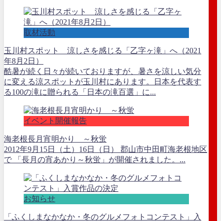
取材活動
玉川村スポット 涼しさを感じる「乙字ヶ滝」へ（2021
年8月2日）
酷暑が続く日々が続いておりますが、暑さを涼しい気分
に変える涼スポットが玉川村にあります。日本を代表す
る100の滝に贈られる「日本の滝百選」に...
イベント開催報告
海老根長月宵明かり ～秋蛍
2012年9月15日（土）16日（日） 郡山市中田町海老根地区
で 「長月の宵あかり～秋蛍」が開催されました。...
お知らせ
「ふくしまなかなか・冬のグルメフォトコンテスト」入