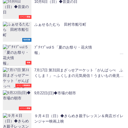
10月6日（日）◆音楽の日
イベント開催
ふぁせるたむら 田村市船引町
取材活動
ﾌﾟﾁﾏﾌﾟvol５「夏のお祭り・花火情
報
⑩田村市大越町「鬼の里納涼夏まつり
特集
7月17日 第31回まざっせアーケット「がんばっぺ ふ
くしま！」～ふくしまの元気発信！うまいもの発見！
～
イベント開催報告
9月22日(日)◆市場の朝市
イベント開催
９月４日（日）◆きらめき親子レッスン＆商店ガイレ
ンジャー映画上映