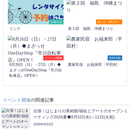
お知らせ
楽しむ（郡山市）
リンク
第２回 福島 沖縄まつり
イベント開催
取材活動
8月26日（日）・27日（月）◆
農家民宿 お福来郎〈平田村〉
まざっせOneDayShop『市川自
転車店』OPEN！
イベント開催
の関連記事
出張！はじまりの美術館/福祉とアートのオープンミ
ーティング2026夏◆8月5日(水)～11日(火祝)
2026年8月5日