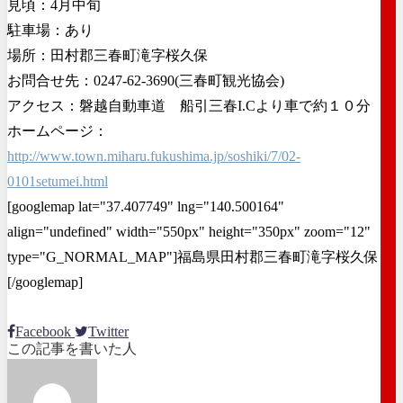
見頃：4月中旬
駐車場：あり
場所：田村郡三春町滝字桜久保
お問合せ先：0247-62-3690(三春町観光協会)
アクセス：磐越自動車道 船引三春I.Cより車で約１０分
ホームページ：
http://www.town.miharu.fukushima.jp/soshiki/7/02-
0101setumei.html
[googlemap lat="37.407749" lng="140.500164"
align="undefined" width="550px" height="350px" zoom="12"
type="G_NORMAL_MAP"]福島県田村郡三春町滝字桜久保
[/googlemap]
Facebook
Twitter
この記事を書いた人