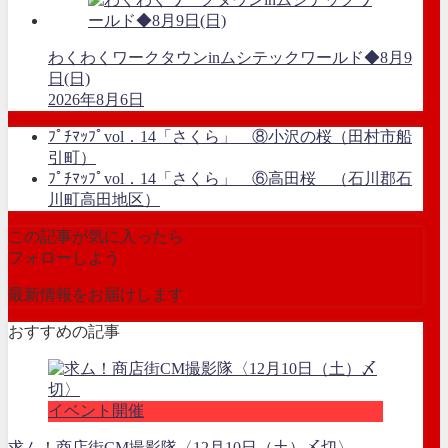
わくわくワークタウンinムシテックワールド◆8月9
日(日)
2026年8月6日
ﾌﾟﾁﾏｯﾌﾟvol．14「さくら」 ⑧小沢の桜（田村市船
引町）
ﾌﾟﾁﾏｯﾌﾟvol．14「さくら」 ⑥高田桜 （石川郡石
川町高田地区）
この記事が気に入ったら
フォローしよう
最新情報をお届けします
おすすめの記事
イベント開催
求ム！商店街CM撮影隊〈12月10日（土）〆切〉