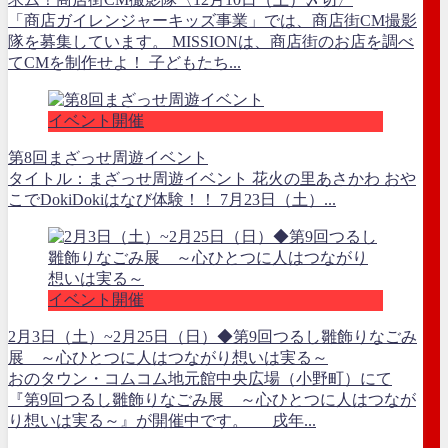
「商店ガイレンジャーキッズ事業」では、商店街CM撮影
隊を募集しています。 MISSIONは、商店街のお店を調べ
てCMを制作せよ！ 子どもたち...
イベント開催
第8回まざっせ周遊イベント
タイトル：まざっせ周遊イベント 花火の里あさかわ おや
こでDokiDokiはなび体験！！ 7月23日（土）...
イベント開催
2月3日（土）~2月25日（日）◆第9回つるし雛飾りなごみ
展 ～心ひとつに人はつながり想いは実る～
おのタウン・コムコム地元館中央広場（小野町）にて
『第9回つるし雛飾りなごみ展 ～心ひとつに人はつなが
り想いは実る～』が開催中です。 戌年...