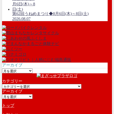
第62回うねめまつり◆8月6日(木)～8日(土)
2026.08.07
アーカイブ
ア
ー
カテゴリー
カ
カ
イ
アーカイブ
テ
ブ
ア
ゴ
ー
リ
トップ
カ
ー
イ