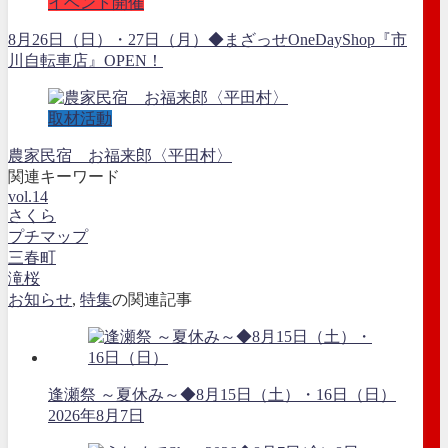
イベント開催
8月26日（日）・27日（月）◆まざっせOneDayShop『市
川自転車店』OPEN！
取材活動
農家民宿 お福来郎〈平田村〉
関連キーワード
vol.14
さくら
プチマップ
三春町
滝桜
お知らせ
,
特集
の関連記事
逢瀬祭 ～夏休み～◆8月15日（土）・16日（日）
2026年8月7日