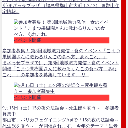
所/まざっせプラザ （福島県郡山市大町 1-3-13） ※郡山住
宅情報...
イベント開催
参加者募集！ 第8回地域魅力発信・食のイベント「こまつ
果樹園さんに教わるりんごの食べ方、あれこれ。」
まざっせプラザでは、第8回地域魅力発信・食のイベント
開催「こまつ果樹園さんに教わるりんごの食べ方、あれ
これ。」の参加者を募集しています。 リ...
イベント開催
9月15日（土）15の夜の法話会～死生観を養う～ 参加者
募集中
郡山市、バリカフェダイニングApiで「15の夜の法話会～
死生観を養う～」が開催されます。 今年のテーマ「生老