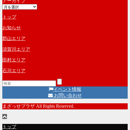
アーカイブ
テ
ブ
ア
ゴ
ー
リ
トップ
カ
ー
イ
お知らせ
ブ
郡山エリア
須賀川エリア
田村エリア
石川エリア
イベント情報
お問い合わせ
まざっせプラザ All Rights Reserved.
トップ