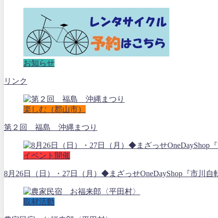
お知らせ
リンク
楽しむ（郡山市）
第２回 福島 沖縄まつり
イベント開催
8月26日（日）・27日（月）◆まざっせOneDayShop『市川自
取材活動