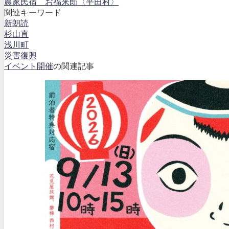
農家民宿 お福来郎〈平田村〉
関連キーワード
新朗読
杉山直
浅川町
災害復興
イベント開催
の関連記事