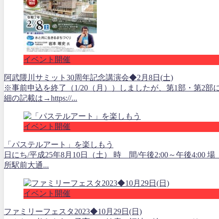
イベント開催
阿武隈川サミット30周年記念講演会◆2月8日(土)
※事前申込を終了（1/20（月））しましたが、第1部・第2
細の記載は→https://...
イベント開催
「パステルアート」を楽しもう
日にち/平成25年8月10日（土） 時 間/午後2:00～午後4:
所駅前大通...
イベント開催
ファミリーフェスタ2023◆10月29日(日)