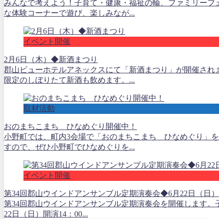
みんなで考えよう！子育て・健康・福祉の輪、ファミリーフェ
な体験コーナーで遊び、楽しみなが...
イベント開催
2月6日（木）◆新酒まつり
郡山ビューホテルアネックスにて「新酒まつり」が開催されま
限定のしぼりたて新酒も飲めます。...
取材活動
おのまちこまち ひなめぐり開催中！
小野町では、町内3会場で「おのまちこまち ひなめぐり」を
すので、ぜひ小野町でひなめぐりを...
イベント開催
第34回郡山ウインドアンサンブル定期演奏会◆6月22日（日）
第34回郡山ウインドアンサンブル定期演奏会を開催します。子
22日（日）開演14：00...