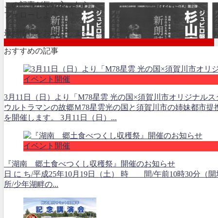
この記事が気に入ったら
フォローしよう
最新情報をお届けします
おすすめの記事
イベント開催
3月11日（日）より「M78星雲 光の国×須賀川市オリジナル
ウルトラマンの故郷Ｍ78星雲光の国と須賀川市の姉妹都市提
を開催します。 3月11日（日）...
イベント開催
『湖南 郷土食べつくし収穫祭』開催のお知らせ
日 に ち/平成25年10月19日（土） 時 間/午前10時3
所/少年湖畔の...