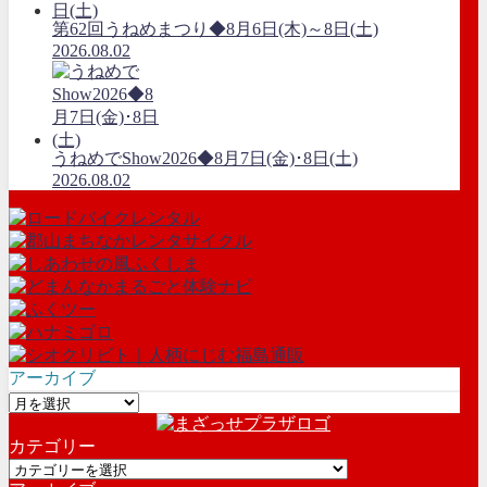
第62回うねめまつり◆8月6日(木)～8日(土)
2026.08.02
うねめでShow2026◆8月7日(金)･8日(土)
2026.08.02
アーカイブ
ア
ー
カテゴリー
カ
カ
イ