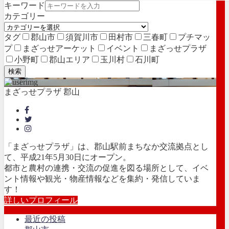
キーワード
カテゴリー
タグ
郡山市
須賀川市
田村市
三春町
プチマッ
プ
まざっせアーケット
イベント
まざっせプラザ
小野町
郡山エリア
玉川村
石川町
検索
まざっせプラザ 郡山
「まざっせプラザ」は、郡山駅前まちなか交流拠点とし
て、平成21年5月30日にオープン。
都市と農村の連携・交流の促進を図る場所として、イベ
ント情報や観光・物産情報などを集約・発信していま
す！
詳しいプロフィール
最近の投稿