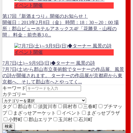
イベント開催
第17回『新酒まつり』開催のお知らせ！
開催日：2013年2月8日（金） 時間：18：30～20：00 場
所：郡山ビューホテルアネックス4F「花勝見・山桜の
間」 料金：前売券3,0...
イベント開催
7月7日(土)～9月9日(日)◆ターナー 風景の詩
7月7日(土)から郡山市立美術館でターナーの作品展、風景
の詩が開催されます。 ターナーの作品展が京都府から東
京都へ、そして郡山市へとやってく...
キーワード
カテゴリー
タグ
郡山市
須賀川市
田村市
三春町
プチマッ
プ
まざっせアーケット
イベント
まざっせプラザ
小野町
郡山エリア
玉川村
石川町
検索