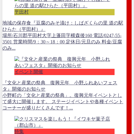
平田村
地域の保存食『豆腐のみそ漬け：しばざくらの里 道の駅
ひらた（平田村）』
場所/石川郡平田村大字上蓬田字横森後160 電話/0247-55-
3501 営業時間/9：30～18：00 定休日/元旦のみ 料金/豆腐
のみ...
イベント開催
『文化と産業の祭典 復興元年 小野ふれあいフェス
タ』開催のお知らせ
小野町の「文化と産業の祭典」。復興元年イベントとし
て盛大に開催します。 ステージイベントや各種イベント
コーナーが盛りだくさんです！...
特集