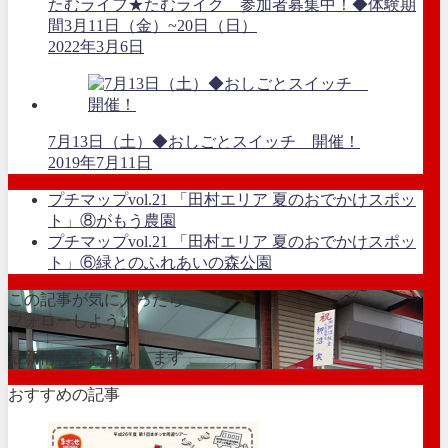
たむライフ★たむライク 参加者募集中！◆体験期
間3月11日（金）~20日（日）
2022年3月6日
7月13日（土）◆おしごとスイッチ 開催！
2019年7月11日
プチマップvol.21 「田村エリア 夏のおでかけスポッ
ト」⑧がもう農園
プチマップvol.21 「田村エリア 夏のおでかけスポッ
ト」⑥緑とのふれあいの森公園
この記事が気に入ったら
フォローしよう
最新情報をお届けします
おすすめの記事