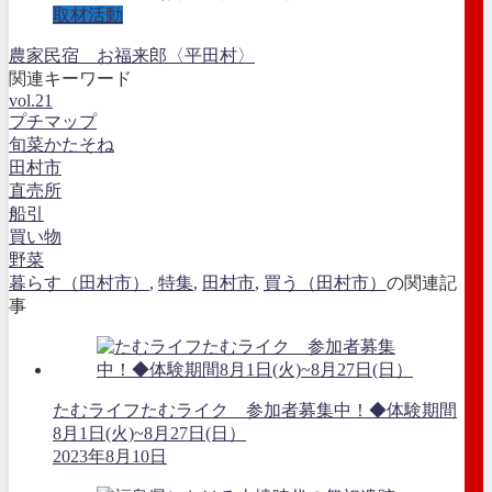
取材活動
農家民宿 お福来郎〈平田村〉
関連キーワード
vol.21
プチマップ
旬菜かたそね
田村市
直売所
船引
買い物
野菜
暮らす（田村市）
,
特集
,
田村市
,
買う（田村市）
の関連記
事
たむライフたむライク 参加者募集中！◆体験期間
8月1日(火)~8月27日(日）
2023年8月10日