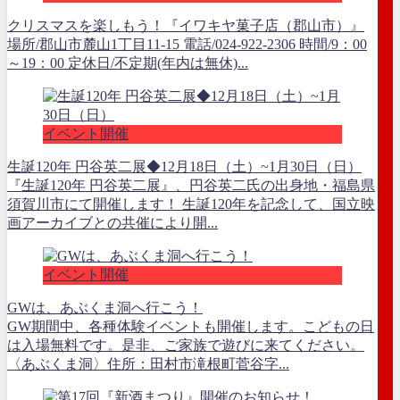
クリスマスを楽しもう！『イワキヤ菓子店（郡山市）』
場所/郡山市麓山1丁目11-15 電話/024-922-2306 時間/9：00
～19：00 定休日/不定期(年内は無休)...
イベント開催
生誕120年 円谷英二展◆12月18日（土）~1月30日（日）
『生誕120年 円谷英二展』、円谷英二氏の出身地・福島県
須賀川市にて開催します！ 生誕120年を記念して、国立映
画アーカイブとの共催により開...
イベント開催
GWは、あぶくま洞へ行こう！
GW期間中、各種体験イベントも開催します。こどもの日
は入場無料です。是非、ご家族で遊びに来てください。
〈あぶくま洞〉住所：田村市滝根町菅谷字...