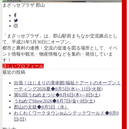
まざっせプラザ 郡山
「まざっせプラザ」は、郡山駅前まちなか交流拠点とし
て、平成21年5月30日にオープン。
都市と農村の連携・交流の促進を図る場所として、イベ
ント情報や観光・物産情報などを集約・発信していま
す！
詳しいプロフィール
最近の投稿
出張！はじまりの美術館/福祉とアートのオープンミ
ーティング2026夏◆8月5日(水)～11日(火祝)
第62回うねめまつり◆8月6日(木)～8日(土)
うねめでShow2026◆8月7日(金)･8日(土)
郡山の太鼓◆8月5日（水）
わくわくワークタウンinムシテックワールド◆8月9
日(日)