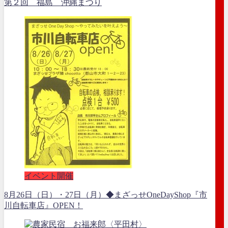
第２回 福島 沖縄まつり
イベント開催
8月26日（日）・27日（月）◆まざっせOneDayShop『市
川自転車店』OPEN！