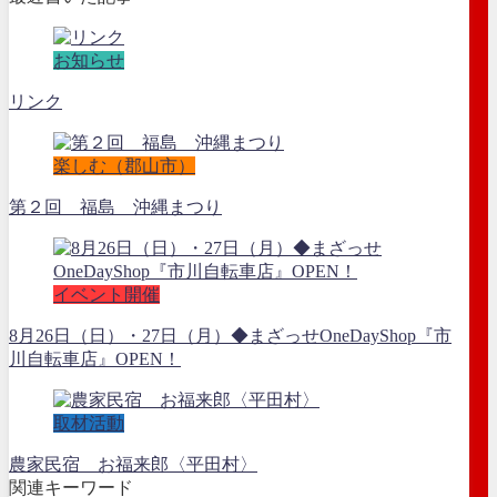
お知らせ
リンク
楽しむ（郡山市）
第２回 福島 沖縄まつり
イベント開催
8月26日（日）・27日（月）◆まざっせOneDayShop『市
川自転車店』OPEN！
取材活動
農家民宿 お福来郎〈平田村〉
関連キーワード