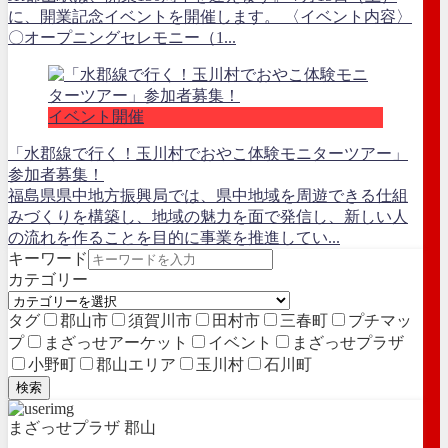
に、開業記念イベントを開催します。 〈イベント内容〉
〇オープニングセレモニー（1...
イベント開催
「水郡線で行く！玉川村でおやこ体験モニターツアー」
参加者募集！
福島県県中地方振興局では、県中地域を周遊できる仕組
みづくりを構築し、地域の魅力を面で発信し、新しい人
の流れを作ることを目的に事業を推進してい...
キーワード
カテゴリー
タグ
郡山市
須賀川市
田村市
三春町
プチマッ
プ
まざっせアーケット
イベント
まざっせプラザ
小野町
郡山エリア
玉川村
石川町
検索
まざっせプラザ 郡山