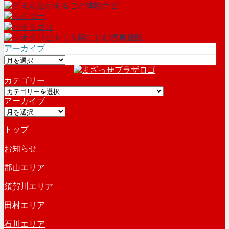
アーカイブ
ア
ー
カテゴリー
カ
カ
イ
アーカイブ
テ
ブ
ア
ゴ
ー
リ
トップ
カ
ー
イ
お知らせ
ブ
郡山エリア
須賀川エリア
田村エリア
石川エリア