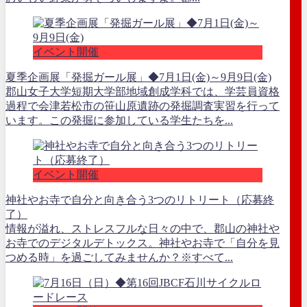
イベント開催
夏季企画展「発掘ガール展」◆7月1日(金)～9月9日(金)
郡山女子大学短期大学部地域創成学科では、学芸員資格
過程で会津若松市の笹山原遺跡の発掘調査実習を行って
います。この発掘に参加している学生たちを...
イベント開催
神社やお寺で自分と向き合う3つのリトリート（応募終
了）
情報が溢れ、ストレスフルな日々の中で、郡山の神社や
お寺でのデジタルデトックス。神社やお寺で「自分を見
つめる時」を過ごしてみませんか？※すべて...