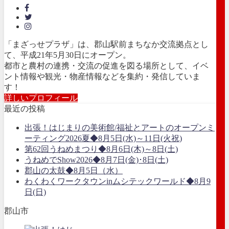
「まざっせプラザ」は、郡山駅前まちなか交流拠点とし
て、平成21年5月30日にオープン。
都市と農村の連携・交流の促進を図る場所として、イベ
ント情報や観光・物産情報などを集約・発信していま
す！
詳しいプロフィール
最近の投稿
出張！はじまりの美術館/福祉とアートのオープンミ
ーティング2026夏◆8月5日(水)～11日(火祝)
第62回うねめまつり◆8月6日(木)～8日(土)
うねめでShow2026◆8月7日(金)･8日(土)
郡山の太鼓◆8月5日（水）
わくわくワークタウンinムシテックワールド◆8月9
日(日)
郡山市